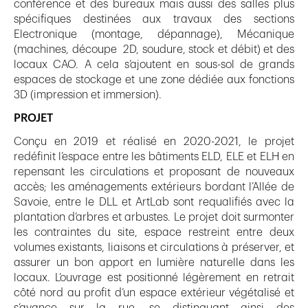
conférence et des bureaux mais aussi des salles plus
spécifiques destinées aux travaux des sections
Electronique (montage, dépannage), Mécanique
(machines, découpe 2D, soudure, stock et débit) et des
locaux CAO. A cela s’ajoutent en sous-sol de grands
espaces de stockage et une zone dédiée aux fonctions
3D (impression et immersion).
PROJET
Conçu en 2019 et réalisé en 2020-2021, le projet
redéfinit l’espace entre les bâtiments ELD, ELE et ELH en
repensant les circulations et proposant de nouveaux
accès; les aménagements extérieurs bordant l’Allée de
Savoie, entre le DLL et ArtLab sont requalifiés avec la
plantation d’arbres et arbustes. Le projet doit surmonter
les contraintes du site, espace restreint entre deux
volumes existants, liaisons et circulations à préserver, et
assurer un bon apport en lumière naturelle dans les
locaux. L’ouvrage est positionné légèrement en retrait
côté nord au profit d’un espace extérieur végétalisé et
s’avance sur la rue, se distinguant ainsi des