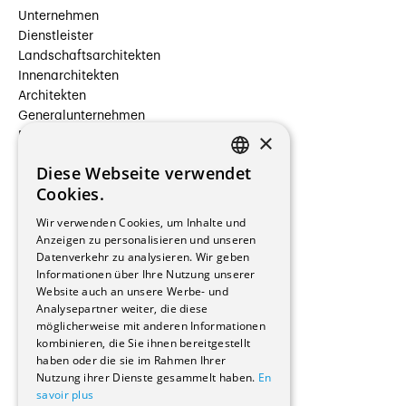
Unternehmen
Dienstleister
Landschaftsarchitekten
Innenarchitekten
Architekten
Generalunternehmen
×
Beauftragte Unternehmen
Installateure
Diese Webseite verwendet
Hersteller/Lieferanten
FRENCH
Cookies.
Bauherrschaften
GERMAN
Immobilienverwaltungsgesellschaften
Wir verwenden Cookies, um Inhalte und
Stockwerkeigentum
Anzeigen zu personalisieren und unseren
Reportagen
Datenverkehr zu analysieren. Wir geben
Informationen über Ihre Nutzung unserer
Wohnungen
Website auch an unsere Werbe- und
Renovierungen
Analysepartner weiter, die diese
Innere Umbauten
möglicherweise mit anderen Informationen
Gastgewerbe und Tourismus
kombinieren, die Sie ihnen bereitgestellt
Verwaltungsgebäude und Geschäfte
haben oder die sie im Rahmen Ihrer
Schuleinrichtungen
Nutzung ihrer Dienste gesammelt haben.
En
savoir plus
Medizinische Einrichtungen