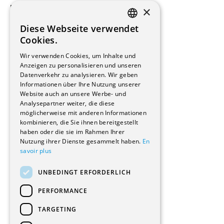
×
Beauftragte Unternehmen
Installateure
Diese Webseite verwendet
Hersteller/Lieferanten
FRENCH
Cookies.
Bauherrschaften
GERMAN
Immobilienverwaltungsgesellschaften
Wir verwenden Cookies, um Inhalte und
Stockwerkeigentum
Anzeigen zu personalisieren und unseren
Reportagen
Datenverkehr zu analysieren. Wir geben
Informationen über Ihre Nutzung unserer
Wohnungen
Website auch an unsere Werbe- und
Renovierungen
Analysepartner weiter, die diese
Innere Umbauten
möglicherweise mit anderen Informationen
Gastgewerbe und Tourismus
kombinieren, die Sie ihnen bereitgestellt
Verwaltungsgebäude und Geschäfte
haben oder die sie im Rahmen Ihrer
Schuleinrichtungen
Nutzung ihrer Dienste gesammelt haben.
En
savoir plus
Medizinische Einrichtungen
Villen
UNBEDINGT ERFORDERLICH
Kultur - Sport - Freizeit
Industrie - Handwerk
PERFORMANCE
Transport und Parkplätze
Diverse Bauten
TARGETING