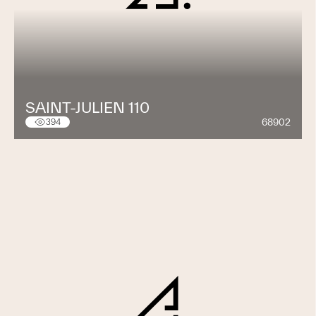
SAINT-JULIEN 110
68902
394