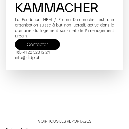
KAMMACHER
La Fondation HBM / Emma Kammacher est une
organisation suisse à but non lucratif, active dans le
domaine du logement social et de l'aménagement
urbain.
Contacter
Tel.
+41 22 328 12 24
info@sfidp.ch
Ella-Maillart 11-13
Saint-Julien 110
Chapelly 2-20 et 6 bis
Route de Chêne 52-52A
Ouvrir reportage
Ouvrir reportage
Ouvrir reportage
Ouvrir reportage
VOIR TOUS LES REPORTAGES