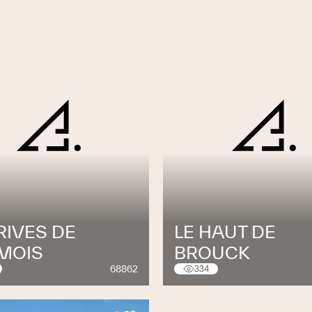
RIVES DE
LE HAUT DE
MOIS
BROUCK
68862
334