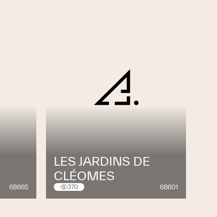
LES JARDINS DE
CLÉOMES
68665
68601
370