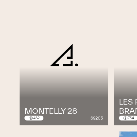
LES 
MONTELLY 28
BRA
69205
462
754