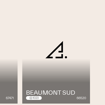
BEAUMONT SUD
67471
66520
1023