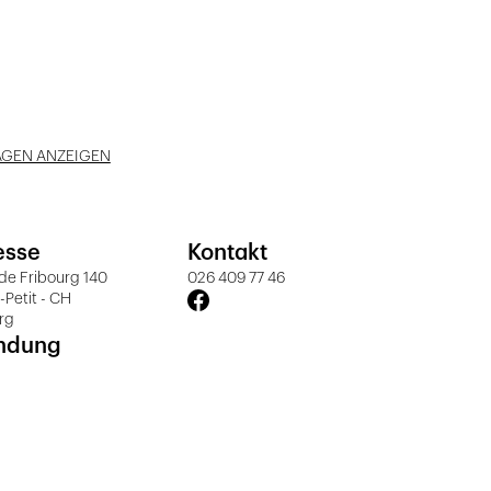
AGEN ANZEIGEN
esse
Kontakt
de Fribourg 140
026 409 77 46
e-Petit - CH
rg
ndung