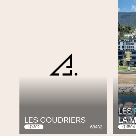
LES
LES COUDRIERS
LA 
68432
302
1504