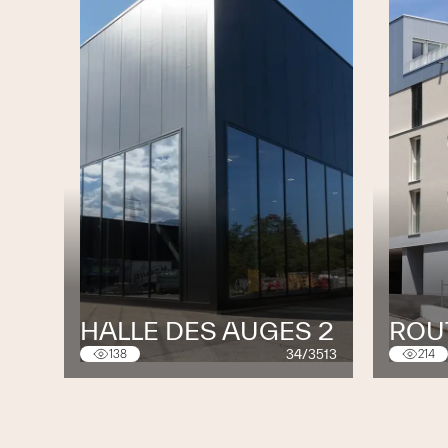
HALLE DES AUGES 2
ROUT
34/3513
138
214