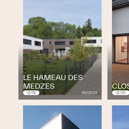
LE HAMEAU DES
MEDZES
CLO
35/3534
118
130