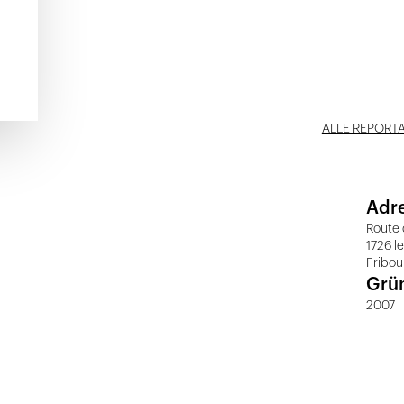
ALLE REPORT
Adr
Route 
1726 l
Fribou
Grü
2007