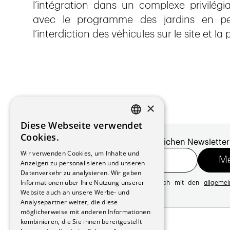
l’intégration dans un complexe privilégi
avec le programme des jardins en pe
l’interdiction des véhicules sur le site et l
×
Diese Webseite verwendet
FRENCH
Cookies.
Melde dich für unseren monatlichen Newsletter
GERMAN
Wir verwenden Cookies, um Inhalte und
Anzeigen zu personalisieren und unseren
Datenverkehr zu analysieren. Wir geben
Informationen über Ihre Nutzung unserer
Mit der Registrierung erklären Sie sich mit den
allgeme
Website auch an unsere Werbe- und
Datenschutzrichtlinie
Analysepartner weiter, die diese
möglicherweise mit anderen Informationen
Adresse:
kombinieren, die Sie ihnen bereitgestellt
Avenue de Longemalle 21