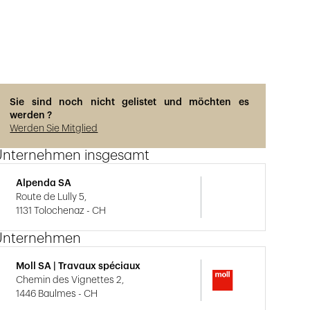
Photos © Adrien Barakat
Sie sind noch nicht gelistet und möchten es
werden ?
Werden Sie Mitglied
Unternehmen insgesamt
Alpenda SA
Route de Lully 5,
1131 Tolochenaz - CH
Unternehmen
Moll SA | Travaux spéciaux
Chemin des Vignettes 2,
1446 Baulmes - CH