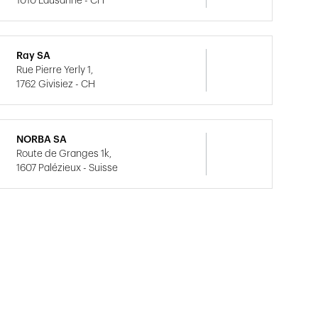
1010 Lausanne - CH
Ray SA
Rue Pierre Yerly 1,
1762 Givisiez - CH
NORBA SA
Route de Granges 1k,
1607 Palézieux - Suisse