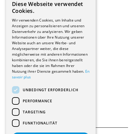
Diese Webseite verwendet
Hersteller/Lieferanten
FRENCH
Cookies.
Bauherrschaften
GERMAN
Immobilienverwaltungsgesellschaften
Wir verwenden Cookies, um Inhalte und
Stockwerkeigentum
Anzeigen zu personalisieren und unseren
Reportagen
Datenverkehr zu analysieren. Wir geben
Informationen über Ihre Nutzung unserer
Wohnungen
Website auch an unsere Werbe- und
Renovierungen
Analysepartner weiter, die diese
Innere Umbauten
möglicherweise mit anderen Informationen
Gastgewerbe und Tourismus
kombinieren, die Sie ihnen bereitgestellt
Verwaltungsgebäude und Geschäfte
haben oder die sie im Rahmen Ihrer
Schuleinrichtungen
Nutzung ihrer Dienste gesammelt haben.
En
savoir plus
Medizinische Einrichtungen
Villen
UNBEDINGT ERFORDERLICH
Kultur - Sport - Freizeit
Industrie - Handwerk
PERFORMANCE
Transport und Parkplätze
Diverse Bauten
TARGETING
FUNKTIONALITÄT