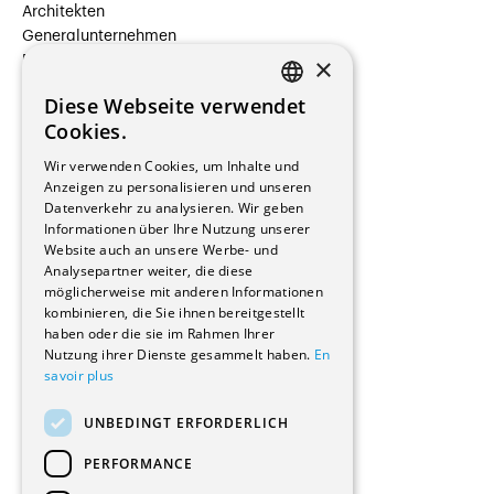
Architekten
Generalunternehmen
×
Beauftragte Unternehmen
Installateure
Diese Webseite verwendet
Hersteller/Lieferanten
FRENCH
Cookies.
Bauherrschaften
GERMAN
Immobilienverwaltungsgesellschaften
Wir verwenden Cookies, um Inhalte und
Stockwerkeigentum
Anzeigen zu personalisieren und unseren
Reportagen
Datenverkehr zu analysieren. Wir geben
Informationen über Ihre Nutzung unserer
Wohnungen
Website auch an unsere Werbe- und
Renovierungen
Analysepartner weiter, die diese
Innere Umbauten
möglicherweise mit anderen Informationen
Gastgewerbe und Tourismus
kombinieren, die Sie ihnen bereitgestellt
Verwaltungsgebäude und Geschäfte
haben oder die sie im Rahmen Ihrer
Schuleinrichtungen
Nutzung ihrer Dienste gesammelt haben.
En
savoir plus
Medizinische Einrichtungen
Villen
UNBEDINGT ERFORDERLICH
Kultur - Sport - Freizeit
Industrie - Handwerk
PERFORMANCE
Transport und Parkplätze