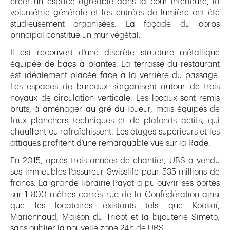
créer un espace agréable dans la cour intérieure, la
volumétrie générale et les entrées de lumière ont été
studieusement organisées. La façade du corps
principal constitue un mur végétal.
Il est recouvert d’une discrète structure métallique
équipée de bacs à plantes. La terrasse du restaurant
est idéalement placée face à la verrière du passage.
Les espaces de bureaux s’organisent autour de trois
noyaux de circulation verticale. Les locaux sont remis
bruts, à aménager au gré du loueur, mais équipés de
faux planchers techniques et de plafonds actifs, qui
chauffent ou rafraîchissent. Les étages supérieurs et les
attiques profitent d’une remarquable vue sur la Rade.
En 2015, après trois années de chantier, UBS a vendu
ses immeubles l’assureur Swisslife pour 535 millions de
francs. La grande librairie Payot a pu ouvrir ses portes
sur 1 800 mètres carrés rue de la Confédération ainsi
que les locataires existants tels que Kookaï,
Marionnaud, Maison du Tricot et la bijouterie Simeto,
sans oublier la nouvelle zone 24h de UBS.