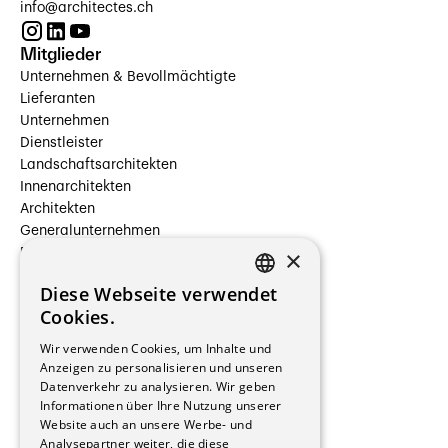
info@architectes.ch
Mitglieder
Unternehmen & Bevollmächtigte
Lieferanten
Unternehmen
Dienstleister
Landschaftsarchitekten
Innenarchitekten
Architekten
Generalunternehmen
×
Beauftragte Unternehmen
Installateure
Diese Webseite verwendet
Hersteller/Lieferanten
FRENCH
Cookies.
Bauherrschaften
GERMAN
Immobilienverwaltungsgesellschaften
Wir verwenden Cookies, um Inhalte und
Stockwerkeigentum
Anzeigen zu personalisieren und unseren
Reportagen
Datenverkehr zu analysieren. Wir geben
Informationen über Ihre Nutzung unserer
Wohnungen
Website auch an unsere Werbe- und
Renovierungen
Analysepartner weiter, die diese