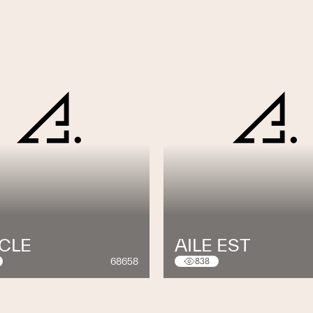
ICLE
AILE EST
68658
838