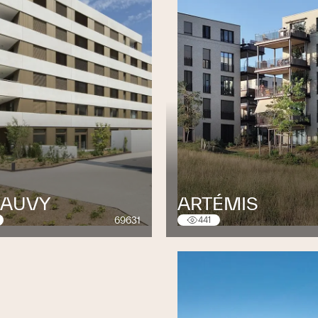
SAUVY
ARTÉMIS
69631
441