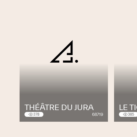
THÉÂTRE DU JURA
LE T
68719
378
385