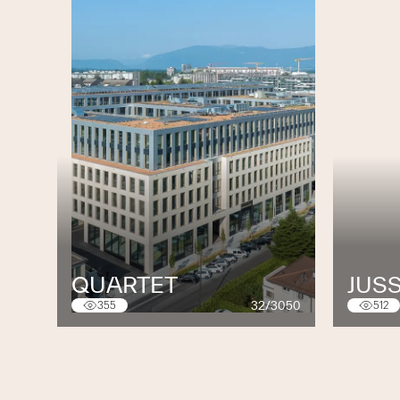
QUARTET
JUSS
32/3050
355
512