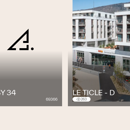
Y 34
LE TICLE - D
69366
263