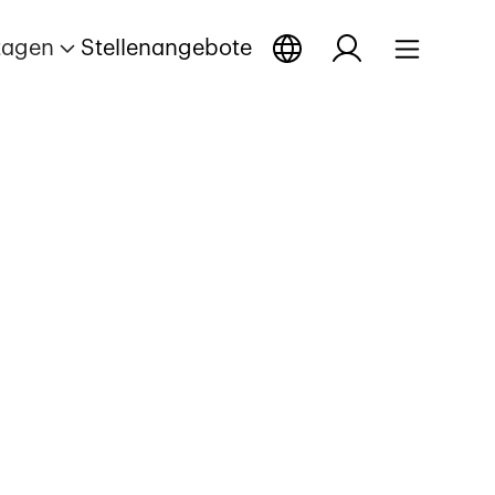
tagen
Stellenangebote
e öffnen
rtage öffnen
ortage öffnen