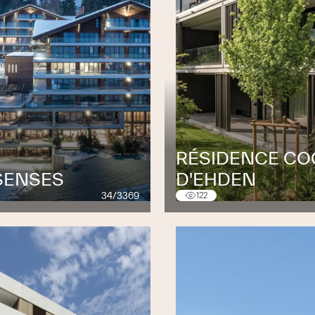
RÉSIDENCE C
 SENSES
D'EHDEN
34/3369
122