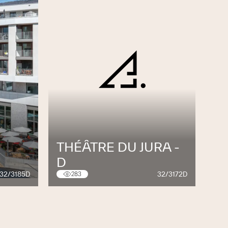
THÉÂTRE DU JURA -
D
32/3185D
32/3172D
283