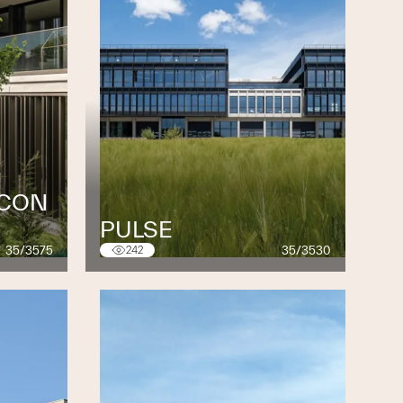
OCON
PULSE
35/3575
35/3530
242