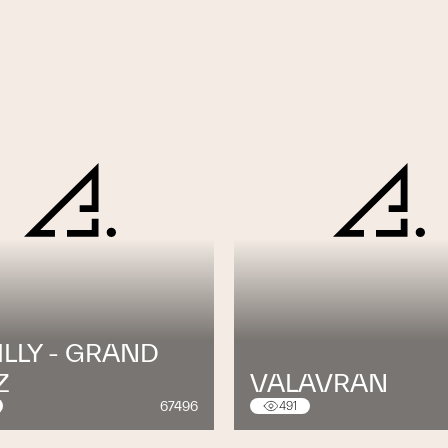
LLY - GRAND
Z
VALAVRAN
67496
491