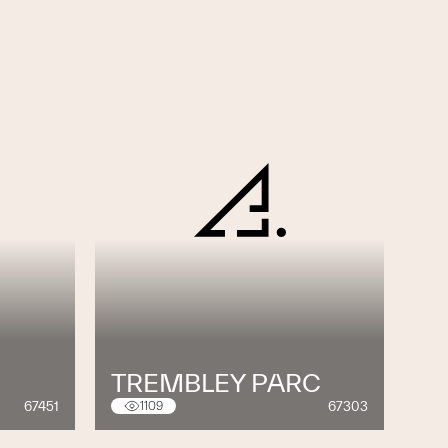
TREMBLEY PARC
67451
67303
1109