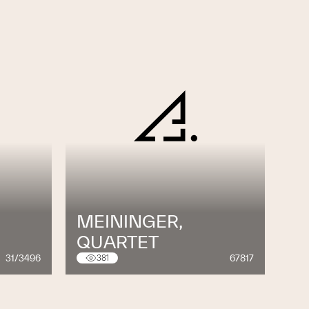
MEININGER,
QUARTET
31/3496
67817
381