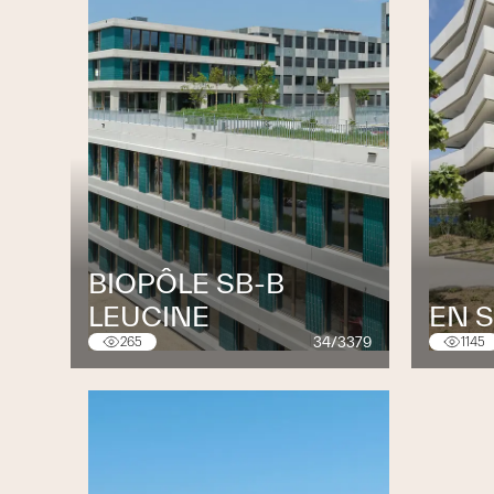
BIOPÔLE SB-B
LEUCINE
EN 
34/3379
265
1145