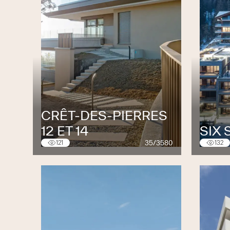
CRÊT-DES-PIERRES
12 ET 14
SIX
35/3580
121
132