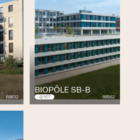
BIOPÔLE SB-B
69632
69562
507