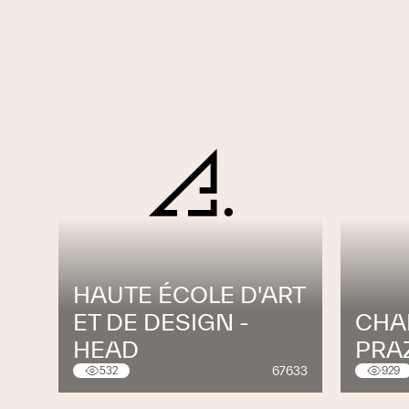
HAUTE ÉCOLE D'ART
ET DE DESIGN -
CHAI
HEAD
PRA
67633
532
929