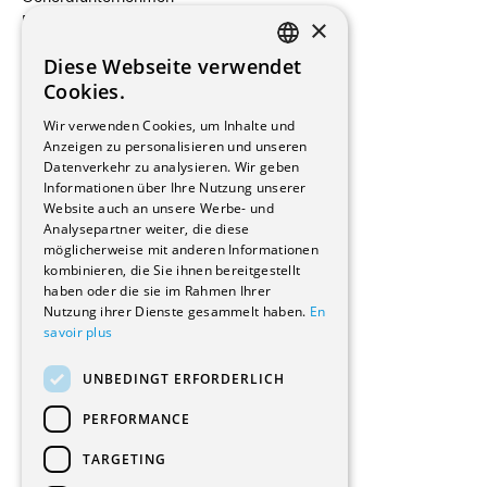
×
Beauftragte Unternehmen
Installateure
Diese Webseite verwendet
Hersteller/Lieferanten
FRENCH
Cookies.
Bauherrschaften
GERMAN
Immobilienverwaltungsgesellschaften
Wir verwenden Cookies, um Inhalte und
Stockwerkeigentum
Anzeigen zu personalisieren und unseren
Reportagen
Datenverkehr zu analysieren. Wir geben
Informationen über Ihre Nutzung unserer
Wohnungen
Website auch an unsere Werbe- und
Renovierungen
Analysepartner weiter, die diese
Innere Umbauten
möglicherweise mit anderen Informationen
Gastgewerbe und Tourismus
kombinieren, die Sie ihnen bereitgestellt
Verwaltungsgebäude und Geschäfte
haben oder die sie im Rahmen Ihrer
Schuleinrichtungen
Nutzung ihrer Dienste gesammelt haben.
En
savoir plus
Medizinische Einrichtungen
Villen
UNBEDINGT ERFORDERLICH
Kultur - Sport - Freizeit
Industrie - Handwerk
PERFORMANCE
Transport und Parkplätze
Diverse Bauten
TARGETING