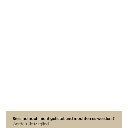
Veröffentlicht am
31.10.2019
1'937
Ansichten
Sie sind noch nicht gelistet und möchten es werden ?
Werden Sie Mitglied