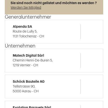
Sie sind noch nicht gelistet und möchten es werden ?
Werden Sie Mitglied
Generalunternehmer
Alpenda SA
Route de Lully 5,
1131 Tolochenaz - CH
Unternehmen
Matech Digital Sàrl
Chemin Henri-De-Buren 5,
1219 Vernier - CH
Schöck Bauteile AG
Tellistrasse 90,
5000 Aarau - CH
Evolution Parquets Sàrl