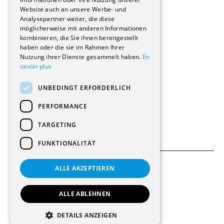
Wohnungen
Website auch an unsere Werbe- und
Renovierungen
Analysepartner weiter, die diese
Innere Umbauten
möglicherweise mit anderen Informationen
Gastgewerbe und Tourismus
kombinieren, die Sie ihnen bereitgestellt
Verwaltungsgebäude und Geschäfte
haben oder die sie im Rahmen Ihrer
Schuleinrichtungen
Nutzung ihrer Dienste gesammelt haben.
En
savoir plus
Medizinische Einrichtungen
Villen
UNBEDINGT ERFORDERLICH
Kultur - Sport - Freizeit
Industrie - Handwerk
PERFORMANCE
Transport und Parkplätze
Diverse Bauten
TARGETING
FUNKTIONALITÄT
ALLE AKZEPTIEREN
Allgemeine Bedingungen
Einstellungen für Cookies
ALLE ABLEHNEN
© 2026 Alle Rechte vorbehalten
DETAILS ANZEIGEN