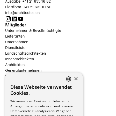
Ausgabe: +41 21 635 16 82
Plattform: +41 21 631 10 50
info@architectes.ch
Mitglieder
Unternehmen & Bevollmächtigte
Lieferanten
Unternehmen
Dienstleister
Landschaftsarchitekten
Innenarchitekten
Architekten
Generalunternehmen
×
Beauftragte Unternehmen
Installateure
Diese Webseite verwendet
Hersteller/Lieferanten
FRENCH
Cookies.
Bauherrschaften
GERMAN
Immobilienverwaltungsgesellschaften
Wir verwenden Cookies, um Inhalte und
Stockwerkeigentum
Anzeigen zu personalisieren und unseren
Reportagen
Datenverkehr zu analysieren. Wir geben
Informationen über Ihre Nutzung unserer