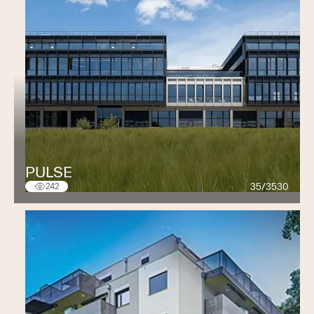
PULSE
35/3530
242