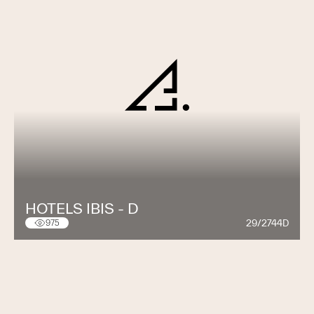
HOTELS IBIS - D
29/2744D
975