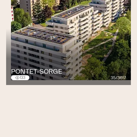
PONTET-SORGE
35/3617
133