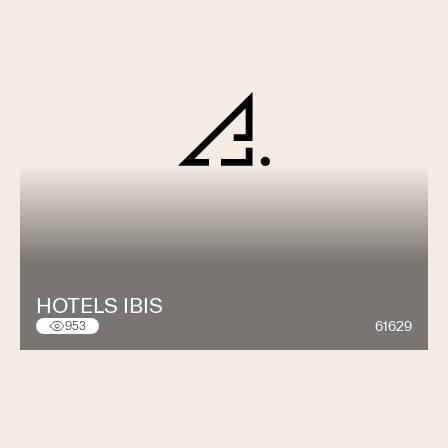
HOTELS IBIS
61629
953