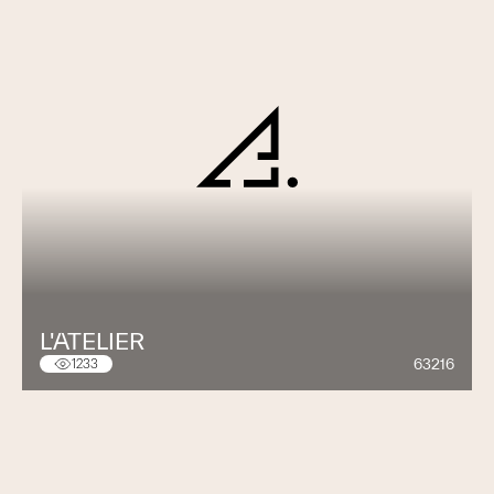
L'ATELIER
63216
1233