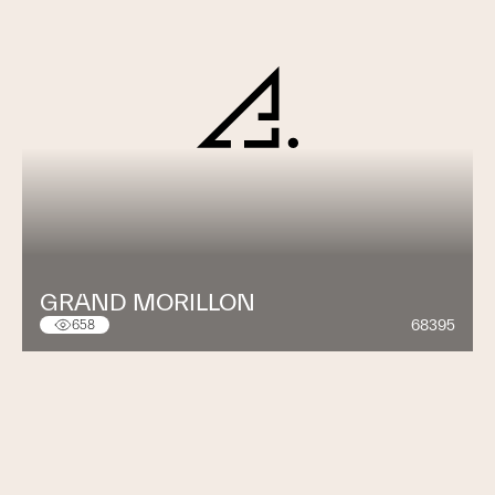
GRAND MORILLON
68395
658