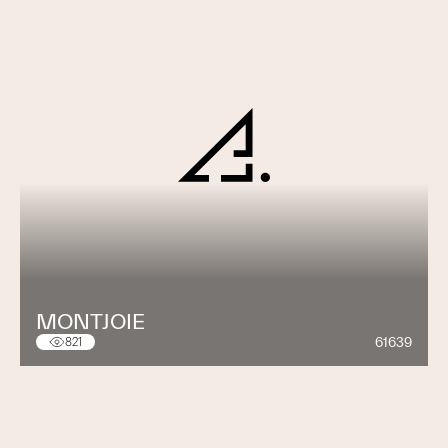
MONTJOIE
61639
821