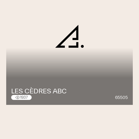
LES CÈDRES ABC
65505
1937