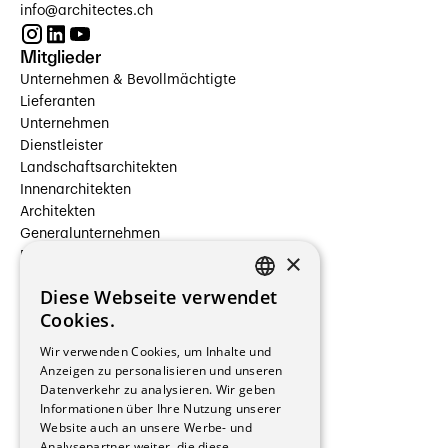
info@architectes.ch
Mitglieder
Unternehmen & Bevollmächtigte
Lieferanten
Unternehmen
Dienstleister
Landschaftsarchitekten
Innenarchitekten
Architekten
Generalunternehmen
×
Beauftragte Unternehmen
Installateure
Diese Webseite verwendet
Hersteller/Lieferanten
FRENCH
Cookies.
Bauherrschaften
GERMAN
Immobilienverwaltungsgesellschaften
Wir verwenden Cookies, um Inhalte und
Stockwerkeigentum
Anzeigen zu personalisieren und unseren
Reportagen
Datenverkehr zu analysieren. Wir geben
Informationen über Ihre Nutzung unserer
Wohnungen
Website auch an unsere Werbe- und
Renovierungen
Analysepartner weiter, die diese