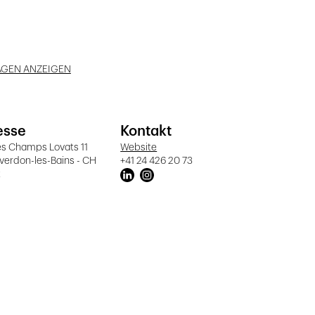
AGEN ANZEIGEN
esse
Kontakt
es Champs Lovats 11
Website
verdon-les-Bains - CH
+41 24 426 20 73
t