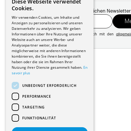
Diese Webseite verwendet
FRENCH
Cookies.
Melde dich für unseren monatlichen Newsletter
GERMAN
Wir verwenden Cookies, um Inhalte und
Anzeigen zu personalisieren und unseren
Datenverkehr zu analysieren. Wir geben
Informationen über Ihre Nutzung unserer
Mit der Registrierung erklären Sie sich mit den
allgeme
Website auch an unsere Werbe- und
Datenschutzrichtlinie
Analysepartner weiter, die diese
möglicherweise mit anderen Informationen
Adresse:
kombinieren, die Sie ihnen bereitgestellt
Avenue de Longemalle 21
haben oder die sie im Rahmen Ihrer
1020 Renens
Nutzung ihrer Dienste gesammelt haben.
En
Schweiz
savoir plus
Kontakt:
Ausgabe: +41 21 635 16 82
UNBEDINGT ERFORDERLICH
Plattform: +41 21 631 10 50
info@architectes.ch
PERFORMANCE
TARGETING
FUNKTIONALITÄT