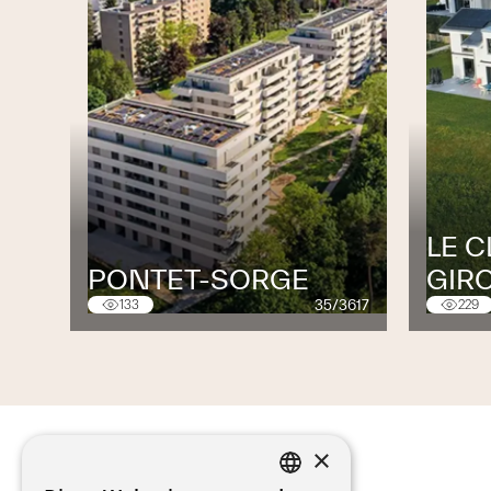
LE C
PONTET-SORGE
GIR
35/3617
133
229
×