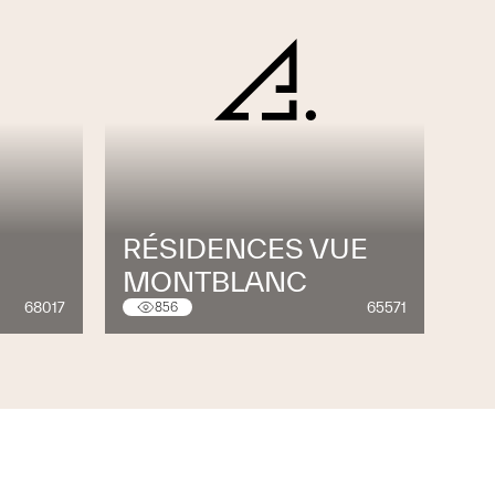
RÉSIDENCES VUE
MONTBLANC
68017
65571
856