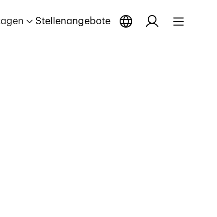
tagen
Stellenangebote
öffnen
ge öffnen
eportage öffnen