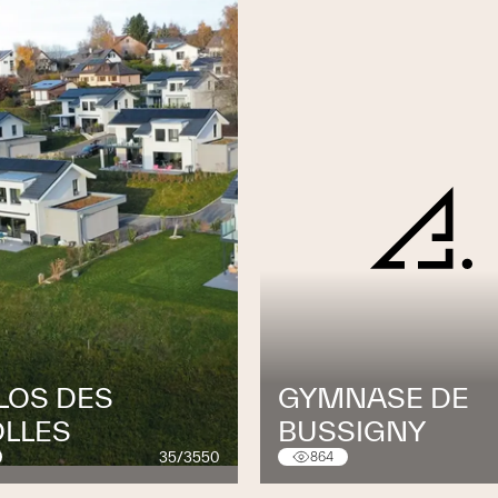
pes d’installations de chauffage.
eur
lets
az et à mazout
res thermiques
hauffage
LOS DES
GYMNASE DE
OLLES
BUSSIGNY
35/3550
864