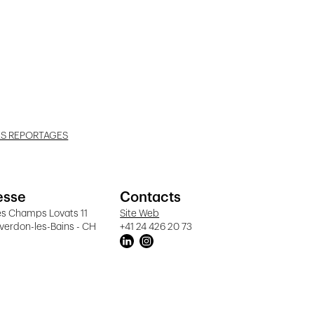
ES REPORTAGES
esse
Contacts
es Champs Lovats 11
Site Web
verdon-les-Bains - CH
+41 24 426 20 73