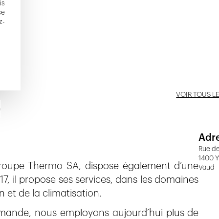
is
se
z-
VOIR TOUS L
e
Adr
Rue d
1400 Y
 Groupe Thermo SA, dispose également d’une
Vaud
17, il propose ses services, dans les domaines
n et de la climatisation.
Romande, nous employons aujourd’hui plus de