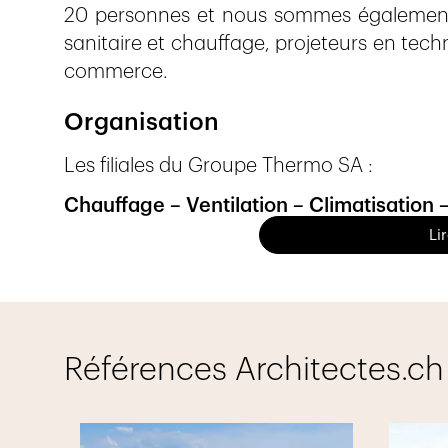
20 personnes et nous sommes également e
sanitaire et chauffage, projeteurs en te
commerce.
Organisation
Les filiales du Groupe Thermo SA :
Chauffage – Ventilation – Climatisation 
Li
Thermo SA
Rue de Carouge 17
1205 Genève
Thermo Concept SA
Références Architectes.ch
Rue des Champs Lovats 11
1400 Yverdon-les-Bains
Buffat Sanitaire SA