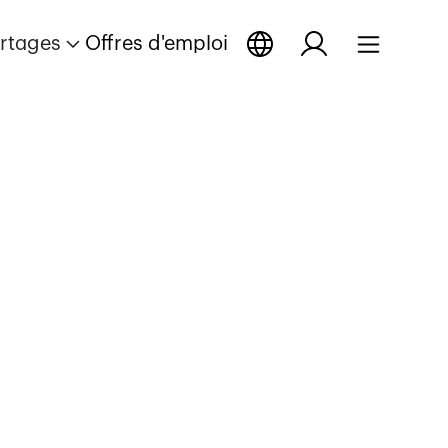
rtages
Offres d'emploi
ortage
eportage
uvrir reportage