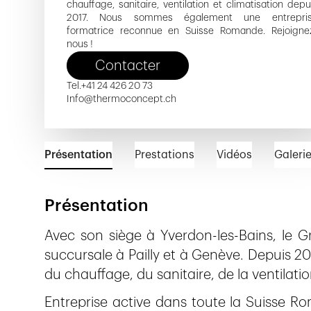
chauffage, sanitaire, ventilation et climatisation depu
2017. Nous sommes également une entrepri
formatrice reconnue en Suisse Romande. Rejoigne
nous !
Contacter
Tel.
+41 24 426 20 73
Info@thermoconcept.ch
Présentation
Prestations
Vidéos
Galeri
Présentation
Avec son siège à Yverdon-les-Bains, le
succursale à Pailly et à Genève. Depuis 20
du chauffage, du sanitaire, de la ventilatio
Entreprise active dans toute la Suisse 