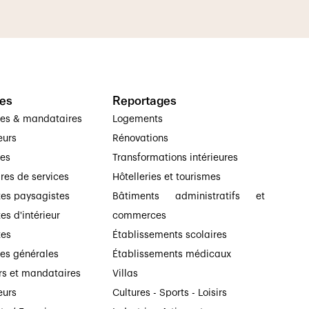
es
Reportages
ses & mandataires
Logements
eurs
Rénovations
ses
Transformations intérieures
ires de services
Hôtelleries et tourismes
tes paysagistes
Bâtiments administratifs et
es d'intérieur
commerces
tes
Établissements scolaires
ses générales
Établissements médicaux
rs et mandataires
Villas
eurs
Cultures - Sports - Loisirs