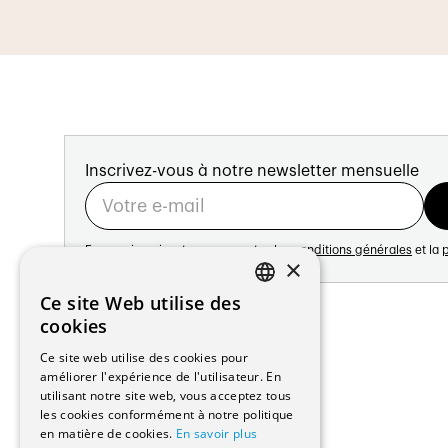
Sanitaire
Nous effectuons toutes les installations li
Concessionnaire SSIGE d’eau et gaz
Réalisation de salles de bains
Réalisations d’installations sanitaires
Pose de conduites en fouilles (eau et 
Inscrivez-vous à notre newsletter mensuelle
Etude et conception d’installations sa
Réalisation de plans techniques
En vous inscrivant vous acceptez les
conditions générales
et la
p
×
Ventilation
Adresse:
Ce site Web utilise des
FRENCH
Avenue de Longemalle 21
Nos équipes peuvent également réaliser
cookies
1020 Renens
GERMAN
ventilation.
Ce site web utilise des cookies pour
Suisse
améliorer l'expérience de l'utilisateur. En
Contact:
Réalisation d’installations de ventilati
utilisant notre site web, vous acceptez tous
Édition: +41 21 635 16 82
Pose et raccordement de centrales de 
les cookies conformément à notre politique
Plateforme: +41 21 631 10 50
en matière de cookies.
En savoir plus
Installation simple flux et double flux
info@architectes.ch