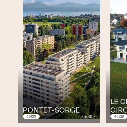
Rue de la Clue 2
1416 Pailly
Nos services
Chauffage
Nous sommes en mesure d’effectuer tous ty
Fourniture et pose de pompes à chal
Fourniture et pose de chaudières à pel
Fourniture et pose de chaudières à g
Fourniture et pose de panneaux solai
Conception de vos installations de c
LE C
Etude du bâtiment
PONTET-SORGE
GIR
Réalisation de plans techniques
35/3617
133
229