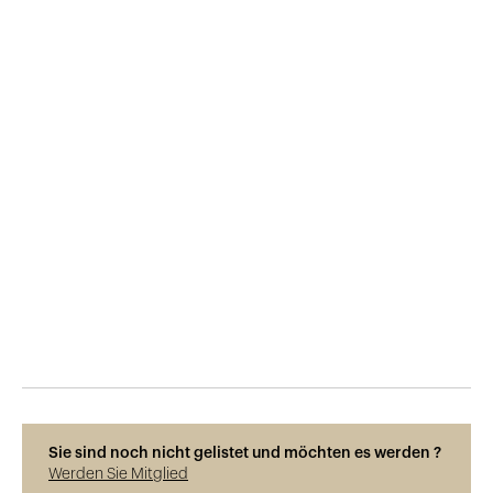
Veröffentlicht am
27.6.2017
804
Ansichten
Sie sind noch nicht gelistet und möchten es werden ?
Werden Sie Mitglied