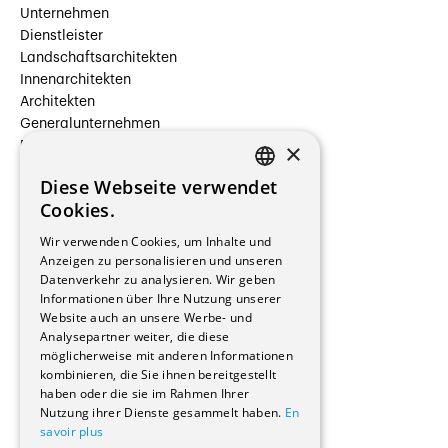
Unternehmen
Dienstleister
Landschaftsarchitekten
Innenarchitekten
Architekten
Generalunternehmen
×
Beauftragte Unternehmen
Installateure
Diese Webseite verwendet
Hersteller/Lieferanten
FRENCH
Cookies.
Bauherrschaften
GERMAN
Immobilienverwaltungsgesellschaften
Wir verwenden Cookies, um Inhalte und
Stockwerkeigentum
Anzeigen zu personalisieren und unseren
Reportagen
Datenverkehr zu analysieren. Wir geben
Informationen über Ihre Nutzung unserer
Wohnungen
Website auch an unsere Werbe- und
Renovierungen
Analysepartner weiter, die diese
Innere Umbauten
möglicherweise mit anderen Informationen
Gastgewerbe und Tourismus
kombinieren, die Sie ihnen bereitgestellt
Verwaltungsgebäude und Geschäfte
haben oder die sie im Rahmen Ihrer
Schuleinrichtungen
Nutzung ihrer Dienste gesammelt haben.
En
savoir plus
Medizinische Einrichtungen