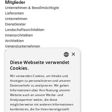
Mitglieder
Unternehmen & Bevollmächtigte
Lieferanten
Unternehmen
Dienstleister
Landschaftsarchitekten
Innenarchitekten
Architekten
Generalunternehmen
×
Beauftragte Unternehmen
Installateure
Diese Webseite verwendet
Hersteller/Lieferanten
FRENCH
Cookies.
Bauherrschaften
GERMAN
Immobilienverwaltungsgesellschaften
Wir verwenden Cookies, um Inhalte und
Stockwerkeigentum
Anzeigen zu personalisieren und unseren
Reportagen
Datenverkehr zu analysieren. Wir geben
Informationen über Ihre Nutzung unserer
Wohnungen
Website auch an unsere Werbe- und
Renovierungen
Analysepartner weiter, die diese
Innere Umbauten
möglicherweise mit anderen Informationen
Gastgewerbe und Tourismus
kombinieren, die Sie ihnen bereitgestellt