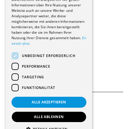
Informationen über Ihre Nutzung unserer
Wohnungen
Website auch an unsere Werbe- und
Renovierungen
Analysepartner weiter, die diese
Innere Umbauten
möglicherweise mit anderen Informationen
Gastgewerbe und Tourismus
kombinieren, die Sie ihnen bereitgestellt
Verwaltungsgebäude und Geschäfte
haben oder die sie im Rahmen Ihrer
Schuleinrichtungen
Nutzung ihrer Dienste gesammelt haben.
En
savoir plus
Medizinische Einrichtungen
Villen
UNBEDINGT ERFORDERLICH
Kultur - Sport - Freizeit
Industrie - Handwerk
PERFORMANCE
Transport und Parkplätze
Diverse Bauten
TARGETING
FUNKTIONALITÄT
ALLE AKZEPTIEREN
Allgemeine Bedingungen
Einstellungen für Cookies
ALLE ABLEHNEN
© 2026 Alle Rechte vorbehalten