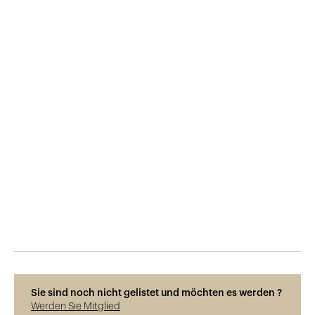
Veröffentlicht am
10.11.2017
1'737
Ansichten
Sie sind noch nicht gelistet und möchten es werden ?
Werden Sie Mitglied