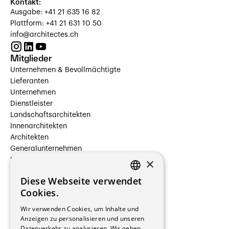
Kontakt:
Ausgabe: +41 21 635 16 82
Plattform: +41 21 631 10 50
info@architectes.ch
Mitglieder
Unternehmen & Bevollmächtigte
Lieferanten
Unternehmen
Dienstleister
Landschaftsarchitekten
Innenarchitekten
Architekten
Generalunternehmen
×
Beauftragte Unternehmen
Installateure
Diese Webseite verwendet
Hersteller/Lieferanten
FRENCH
Cookies.
Bauherrschaften
GERMAN
Immobilienverwaltungsgesellschaften
Wir verwenden Cookies, um Inhalte und
Stockwerkeigentum
Anzeigen zu personalisieren und unseren
Reportagen
Datenverkehr zu analysieren. Wir geben