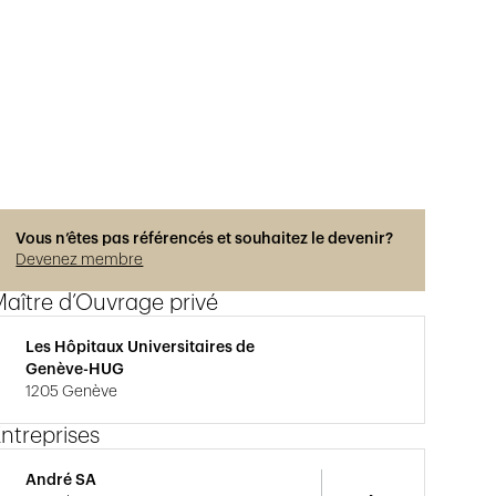
Vous n’êtes pas référencés et souhaitez le devenir?
Devenez membre
aître d’Ouvrage privé
Les Hôpitaux Universitaires de
Genève-HUG
1205 Genève
ntreprises
André SA