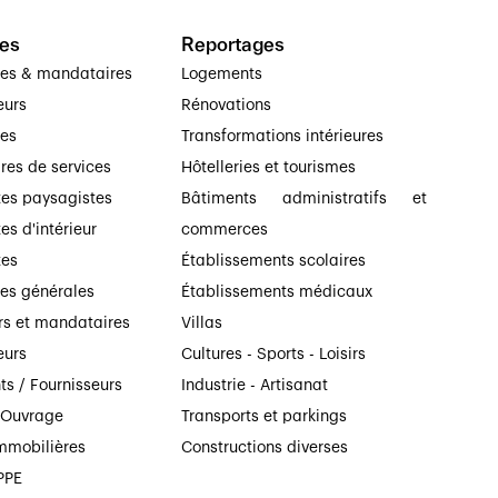
es
Reportages
ses & mandataires
Logements
eurs
Rénovations
ses
Transformations intérieures
ires de services
Hôtelleries et tourismes
tes paysagistes
Bâtiments administratifs et
es d'intérieur
commerces
tes
Établissements scolaires
ses générales
Établissements médicaux
rs et mandataires
Villas
eurs
Cultures - Sports - Loisirs
ts / Fournisseurs
Industrie - Artisanat
’Ouvrage
Transports et parkings
mmobilières
Constructions diverses
PPE