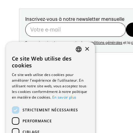
Inscrivez-vous à notre newsletter mensuelle
En vous inscrivant vous acceptez les
conditions générales
et la
p
×
Adresse:
Ce site Web utilise des
FRENCH
Avenue de Longemalle 21
cookies
1020 Renens
GERMAN
Ce site web utilise des cookies pour
Suisse
améliorer l'expérience de l'utilisateur. En
Contact:
utilisant notre site web, vous acceptez tous
Édition: +41 21 635 16 82
les cookies conformément à notre politique
Plateforme: +41 21 631 10 50
en matière de cookies.
En savoir plus
info@architectes.ch
STRICTEMENT NÉCESSAIRES
PERFORMANCE
CIBLAGE