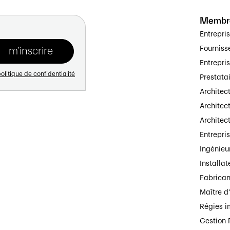
Membr
Entrepri
Fourniss
Entrepri
olitique de confidentialité
Prestata
Architec
Architect
Architec
Entrepri
Ingénieu
Installat
Fabrican
Maître d
Régies i
Gestion 