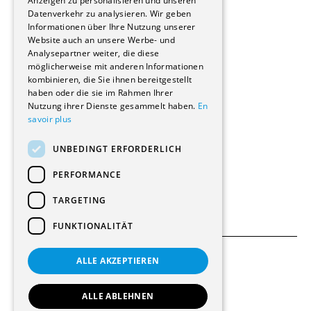
Anzeigen zu personalisieren und unseren
Reportagen
Datenverkehr zu analysieren. Wir geben
Informationen über Ihre Nutzung unserer
Wohnungen
Website auch an unsere Werbe- und
Renovierungen
Analysepartner weiter, die diese
Innere Umbauten
möglicherweise mit anderen Informationen
Gastgewerbe und Tourismus
kombinieren, die Sie ihnen bereitgestellt
Verwaltungsgebäude und Geschäfte
haben oder die sie im Rahmen Ihrer
Schuleinrichtungen
Nutzung ihrer Dienste gesammelt haben.
En
savoir plus
Medizinische Einrichtungen
Villen
UNBEDINGT ERFORDERLICH
Kultur - Sport - Freizeit
Industrie - Handwerk
PERFORMANCE
Transport und Parkplätze
Diverse Bauten
TARGETING
FUNKTIONALITÄT
ALLE AKZEPTIEREN
Allgemeine Bedingungen
Einstellungen für Cookies
ALLE ABLEHNEN
© 2026 Alle Rechte vorbehalten