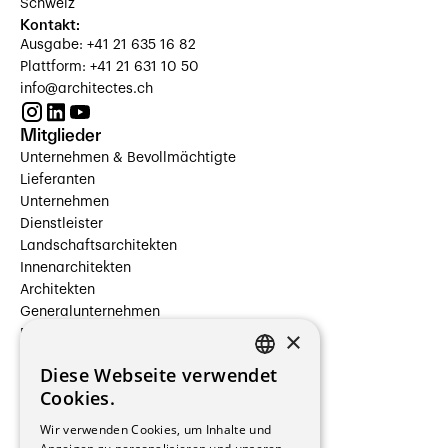
Schweiz
Kontakt:
Ausgabe: +41 21 635 16 82
Plattform: +41 21 631 10 50
info@architectes.ch
Mitglieder
Unternehmen & Bevollmächtigte
Lieferanten
Unternehmen
Dienstleister
Landschaftsarchitekten
Innenarchitekten
Architekten
Generalunternehmen
×
Beauftragte Unternehmen
Installateure
Diese Webseite verwendet
Hersteller/Lieferanten
FRENCH
Cookies.
Bauherrschaften
GERMAN
Immobilienverwaltungsgesellschaften
Wir verwenden Cookies, um Inhalte und
Stockwerkeigentum