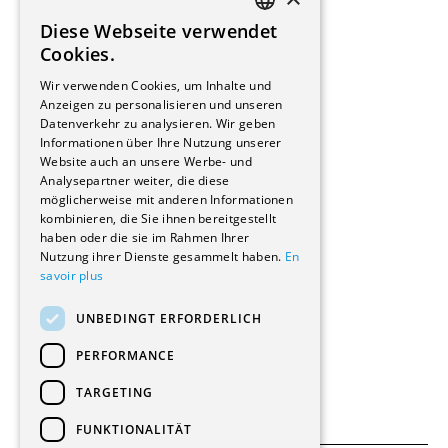
Installateure
Diese Webseite verwendet
Hersteller/Lieferanten
FRENCH
Cookies.
Bauherrschaften
GERMAN
Immobilienverwaltungsgesellschaften
Wir verwenden Cookies, um Inhalte und
Stockwerkeigentum
Anzeigen zu personalisieren und unseren
Reportagen
Datenverkehr zu analysieren. Wir geben
Informationen über Ihre Nutzung unserer
Wohnungen
Website auch an unsere Werbe- und
Renovierungen
Analysepartner weiter, die diese
Innere Umbauten
möglicherweise mit anderen Informationen
Gastgewerbe und Tourismus
kombinieren, die Sie ihnen bereitgestellt
Verwaltungsgebäude und Geschäfte
haben oder die sie im Rahmen Ihrer
Schuleinrichtungen
Nutzung ihrer Dienste gesammelt haben.
En
savoir plus
Medizinische Einrichtungen
Villen
UNBEDINGT ERFORDERLICH
Kultur - Sport - Freizeit
Industrie - Handwerk
PERFORMANCE
Transport und Parkplätze
Diverse Bauten
TARGETING
FUNKTIONALITÄT