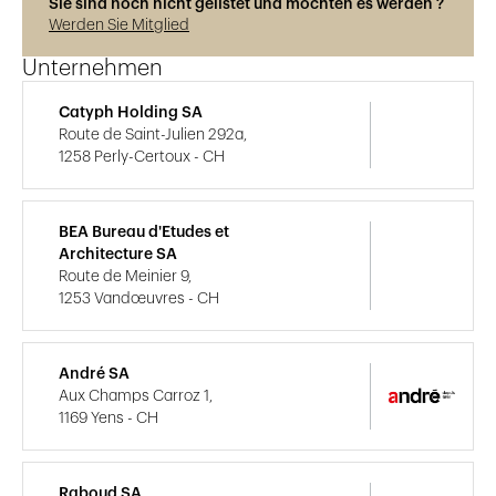
Sie sind noch nicht gelistet und möchten es werden ?
Werden Sie Mitglied
Unternehmen
Catyph Holding SA
Route de Saint-Julien 292a,
1258 Perly-Certoux - CH
BEA Bureau d'Etudes et
Architecture SA
Route de Meinier 9,
1253 Vandœuvres - CH
André SA
Aux Champs Carroz 1,
1169 Yens - CH
Raboud SA