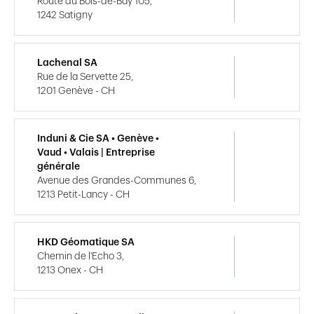
Route du Bois-de-Bay 105,
1242 Satigny
Lachenal SA
Rue de la Servette 25,
1201 Genève - CH
Induni & Cie SA • Genève •
Vaud • Valais | Entreprise
générale
Avenue des Grandes-Communes 6,
1213 Petit-Lancy - CH
HKD Géomatique SA
Chemin de l'Echo 3,
1213 Onex - CH