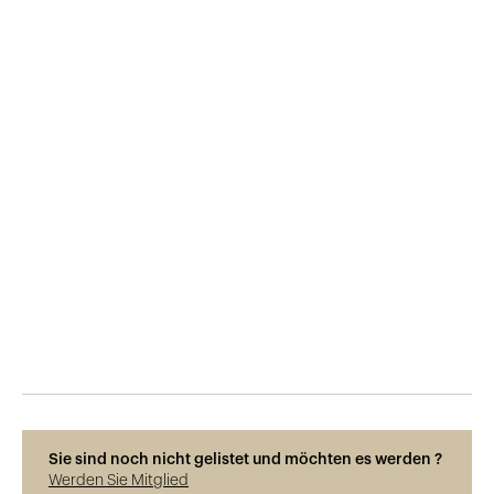
Veröffentlicht am
2.3.2019
1'734
Ansichten
Sie sind noch nicht gelistet und möchten es werden ?
Werden Sie Mitglied