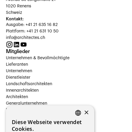
1020 Renens
Schweiz
Kontakt:
Ausgabe: +41 21 635 16 82
Plattform: +41 21 631 10 50
info@architectes.ch
Mitglieder
Unternehmen & Bevollmächtigte
Lieferanten
Unternehmen
Dienstleister
Landschaftsarchitekten
Innenarchitekten
Architekten
Generalunternehmen
×
Beauftragte Unternehmen
Installateure
Diese Webseite verwendet
Hersteller/Lieferanten
FRENCH
Cookies.
Bauherrschaften