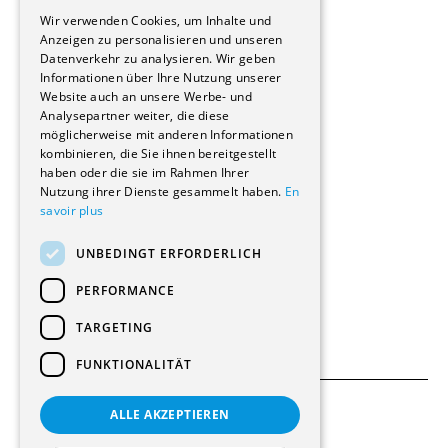
GERMAN
Immobilienverwaltungsgesellschaften
Wir verwenden Cookies, um Inhalte und
Stockwerkeigentum
Anzeigen zu personalisieren und unseren
Reportagen
Datenverkehr zu analysieren. Wir geben
Informationen über Ihre Nutzung unserer
Wohnungen
Website auch an unsere Werbe- und
Renovierungen
Analysepartner weiter, die diese
Innere Umbauten
möglicherweise mit anderen Informationen
Gastgewerbe und Tourismus
kombinieren, die Sie ihnen bereitgestellt
Verwaltungsgebäude und Geschäfte
haben oder die sie im Rahmen Ihrer
Schuleinrichtungen
Nutzung ihrer Dienste gesammelt haben.
En
savoir plus
Medizinische Einrichtungen
Villen
UNBEDINGT ERFORDERLICH
Kultur - Sport - Freizeit
Industrie - Handwerk
PERFORMANCE
Transport und Parkplätze
Diverse Bauten
TARGETING
FUNKTIONALITÄT
ALLE AKZEPTIEREN
Allgemeine Bedingungen
Einstellungen für Cookies