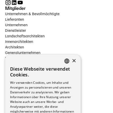
Mitglieder
Unternehmen & Bevollmächtigte
Lieferanten
Unternehmen
Dienstleister
Landschaftsarchitekten
Innenarchitekten
Architekten
Generalunternehmen
×
Beauftragte Unternehmen
Installateure
Diese Webseite verwendet
Hersteller/Lieferanten
FRENCH
Cookies.
Bauherrschaften
GERMAN
Immobilienverwaltungsgesellschaften
Wir verwenden Cookies, um Inhalte und
Stockwerkeigentum
Anzeigen zu personalisieren und unseren
Reportagen
Datenverkehr zu analysieren. Wir geben
Informationen über Ihre Nutzung unserer
Wohnungen
Website auch an unsere Werbe- und
Renovierungen
Analysepartner weiter, die diese
Innere Umbauten
möglicherweise mit anderen Informationen