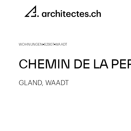
WOHNUNGEN
62907
WAADT
CHEMIN DE LA P
GLAND, WAADT