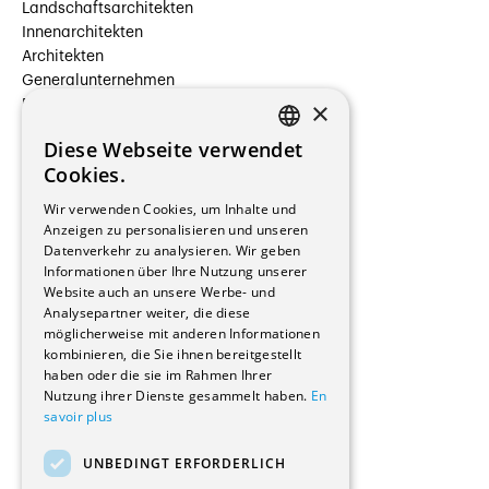
Landschaftsarchitekten
Innenarchitekten
Architekten
Generalunternehmen
×
Beauftragte Unternehmen
Installateure
Diese Webseite verwendet
Hersteller/Lieferanten
FRENCH
Cookies.
Bauherrschaften
GERMAN
Immobilienverwaltungsgesellschaften
Wir verwenden Cookies, um Inhalte und
Stockwerkeigentum
Anzeigen zu personalisieren und unseren
Reportagen
Datenverkehr zu analysieren. Wir geben
Informationen über Ihre Nutzung unserer
Wohnungen
Website auch an unsere Werbe- und
Renovierungen
Analysepartner weiter, die diese
Innere Umbauten
möglicherweise mit anderen Informationen
Gastgewerbe und Tourismus
kombinieren, die Sie ihnen bereitgestellt
Verwaltungsgebäude und Geschäfte
haben oder die sie im Rahmen Ihrer
Schuleinrichtungen
Nutzung ihrer Dienste gesammelt haben.
En
savoir plus
Medizinische Einrichtungen
Villen
UNBEDINGT ERFORDERLICH
Kultur - Sport - Freizeit