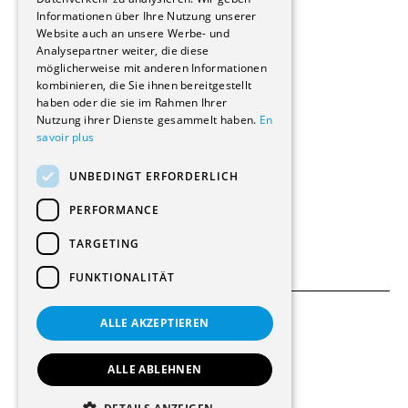
Informationen über Ihre Nutzung unserer
Wohnungen
Website auch an unsere Werbe- und
Renovierungen
Analysepartner weiter, die diese
Innere Umbauten
möglicherweise mit anderen Informationen
Gastgewerbe und Tourismus
kombinieren, die Sie ihnen bereitgestellt
Verwaltungsgebäude und Geschäfte
haben oder die sie im Rahmen Ihrer
Schuleinrichtungen
Nutzung ihrer Dienste gesammelt haben.
En
savoir plus
Medizinische Einrichtungen
Villen
UNBEDINGT ERFORDERLICH
Kultur - Sport - Freizeit
Industrie - Handwerk
PERFORMANCE
Transport und Parkplätze
Diverse Bauten
TARGETING
FUNKTIONALITÄT
ALLE AKZEPTIEREN
Allgemeine Bedingungen
Einstellungen für Cookies
ALLE ABLEHNEN
© 2026 Alle Rechte vorbehalten