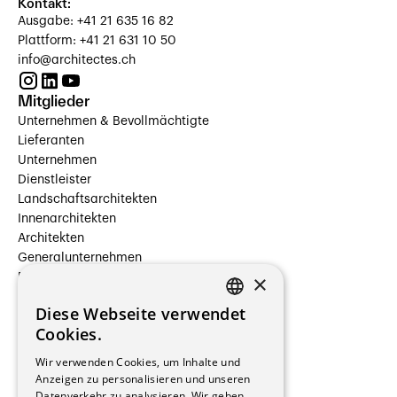
Kontakt:
Ausgabe: +41 21 635 16 82
Plattform: +41 21 631 10 50
info@architectes.ch
Mitglieder
Unternehmen & Bevollmächtigte
Lieferanten
Unternehmen
Dienstleister
Landschaftsarchitekten
Innenarchitekten
Architekten
Generalunternehmen
×
Beauftragte Unternehmen
Installateure
Diese Webseite verwendet
Hersteller/Lieferanten
FRENCH
Cookies.
Bauherrschaften
GERMAN
Immobilienverwaltungsgesellschaften
Wir verwenden Cookies, um Inhalte und
Stockwerkeigentum
Anzeigen zu personalisieren und unseren
Reportagen
Datenverkehr zu analysieren. Wir geben