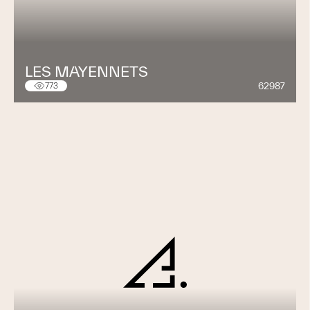
LES MAYENNETS
62987
773