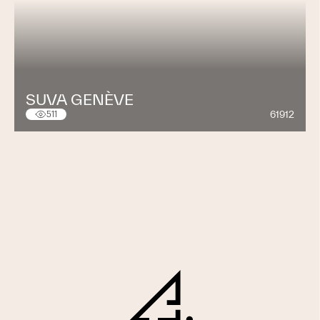
SUVA GENÈVE
61912
511