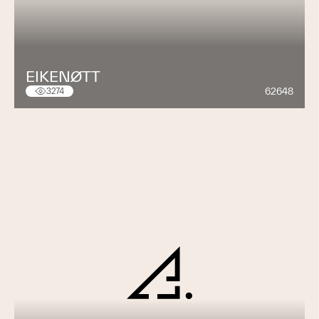
EIKENØTT
62648
3274