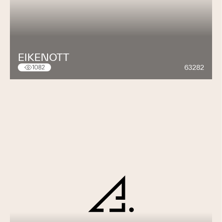
EIKENOTT
63282
1082