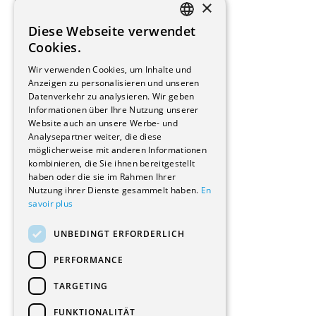
×
Beauftragte Unternehmen
Installateure
Diese Webseite verwendet
Hersteller/Lieferanten
FRENCH
Cookies.
Bauherrschaften
GERMAN
Immobilienverwaltungsgesellschaften
Wir verwenden Cookies, um Inhalte und
Stockwerkeigentum
Anzeigen zu personalisieren und unseren
Reportagen
Datenverkehr zu analysieren. Wir geben
Informationen über Ihre Nutzung unserer
Wohnungen
Website auch an unsere Werbe- und
Renovierungen
Analysepartner weiter, die diese
Innere Umbauten
möglicherweise mit anderen Informationen
Gastgewerbe und Tourismus
kombinieren, die Sie ihnen bereitgestellt
Verwaltungsgebäude und Geschäfte
haben oder die sie im Rahmen Ihrer
Schuleinrichtungen
Nutzung ihrer Dienste gesammelt haben.
En
savoir plus
Medizinische Einrichtungen
Villen
UNBEDINGT ERFORDERLICH
Kultur - Sport - Freizeit
Industrie - Handwerk
PERFORMANCE
Transport und Parkplätze
Diverse Bauten
TARGETING
FUNKTIONALITÄT