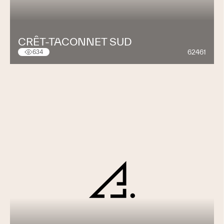
CRÊT-TACONNET SUD
62461
634