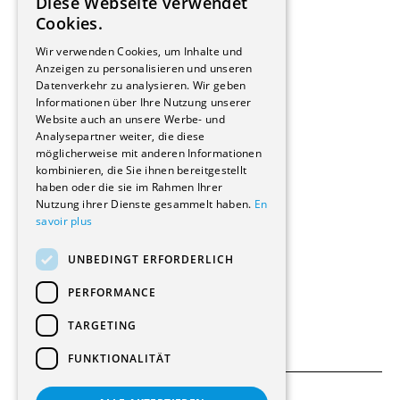
Diese Webseite verwendet
Hersteller/Lieferanten
FRENCH
Cookies.
Bauherrschaften
GERMAN
Immobilienverwaltungsgesellschaften
Wir verwenden Cookies, um Inhalte und
Stockwerkeigentum
Anzeigen zu personalisieren und unseren
Reportagen
Datenverkehr zu analysieren. Wir geben
Informationen über Ihre Nutzung unserer
Wohnungen
Website auch an unsere Werbe- und
Renovierungen
Analysepartner weiter, die diese
Innere Umbauten
möglicherweise mit anderen Informationen
Gastgewerbe und Tourismus
kombinieren, die Sie ihnen bereitgestellt
Verwaltungsgebäude und Geschäfte
haben oder die sie im Rahmen Ihrer
Schuleinrichtungen
Nutzung ihrer Dienste gesammelt haben.
En
savoir plus
Medizinische Einrichtungen
Villen
UNBEDINGT ERFORDERLICH
Kultur - Sport - Freizeit
Industrie - Handwerk
PERFORMANCE
Transport und Parkplätze
Diverse Bauten
TARGETING
FUNKTIONALITÄT