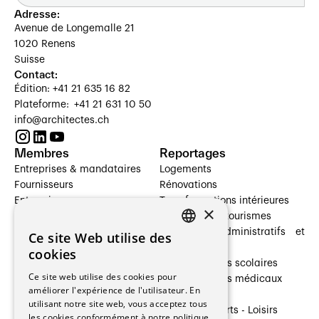
Adresse:
Avenue de Longemalle 21
1020 Renens
Suisse
Contact:
Édition: +41 21 635 16 82
Plateforme: +41 21 631 10 50
info@architectes.ch
Membres
Reportages
Entreprises & mandataires
Logements
Fournisseurs
Rénovations
Entreprises
Transformations intérieures
×
Prestataires de services
Hôtelleries et tourismes
Architectes paysagistes
Bâtiments administratifs et
Ce site Web utilise des
FRENCH
Architectes d'intérieur
commerces
cookies
Architectes
Établissements scolaires
GERMAN
Ce site web utilise des cookies pour
Entreprises générales
Établissements médicaux
améliorer l'expérience de l'utilisateur. En
Ingénieurs et mandataires
Villas
utilisant notre site web, vous acceptez tous
Installateurs
Cultures - Sports - Loisirs
les cookies conformément à notre politique