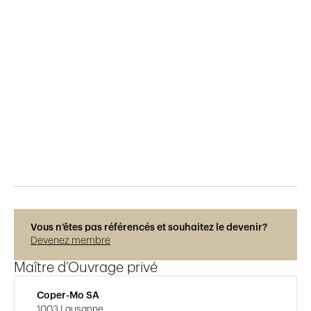
Publié le
23.9.2022
455
vues
Photos © Adrien Barakat
Vous n’êtes pas référencés et souhaitez le devenir?
Devenez membre
Maître d’Ouvrage privé
Coper-Mo SA
1003 Lausanne