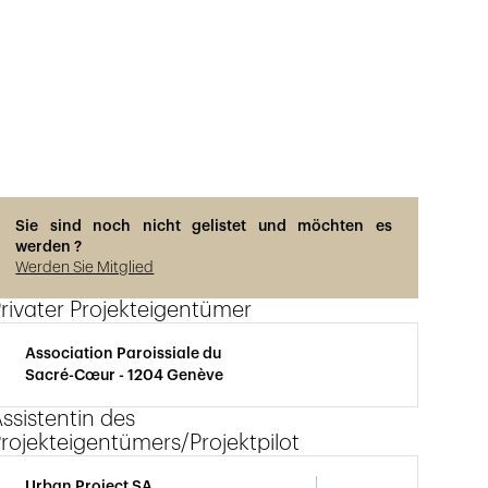
Photos © Hélène Maria
Sie sind noch nicht gelistet und möchten es
werden ?
Werden Sie Mitglied
rivater Projekteigentümer
Association Paroissiale du
Sacré-Cœur - 1204 Genève
ssistentin des
rojekteigentümers/Projektpilot
Urban Project SA