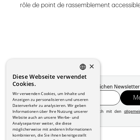
rôle de point de rassemblement accessible
×
Diese Webseite verwendet
FRENCH
Cookies.
Melde dich für unseren monatlichen Newsletter
GERMAN
Wir verwenden Cookies, um Inhalte und
Anzeigen zu personalisieren und unseren
Datenverkehr zu analysieren. Wir geben
Informationen über Ihre Nutzung unserer
Mit der Registrierung erklären Sie sich mit den
allgeme
Website auch an unsere Werbe- und
Datenschutzrichtlinie
Analysepartner weiter, die diese
möglicherweise mit anderen Informationen
Adresse:
kombinieren, die Sie ihnen bereitgestellt
Avenue de Longemalle 21