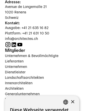
Adresse:
Avenue de Longemalle 21
1020 Renens
Schweiz
Kontakt:
Ausgabe: +41 21 635 16 82
Plattform: +41 21 631 10 50
info@architectes.ch
Mitglieder
Unternehmen & Bevollmächtigte
Lieferanten
Unternehmen
Dienstleister
Landschaftsarchitekten
Innenarchitekten
Architekten
Generalunternehmen
×
Beauftragte Unternehmen
Installateure
Diese Webseite verwendet
Hersteller/Lieferanten