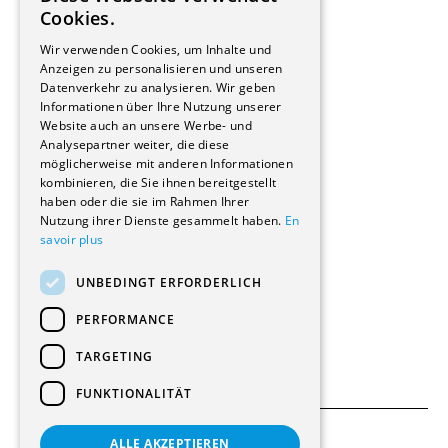
FRENCH
Cookies.
Bauherrschaften
GERMAN
Immobilienverwaltungsgesellschaften
Wir verwenden Cookies, um Inhalte und
Stockwerkeigentum
Anzeigen zu personalisieren und unseren
Reportagen
Datenverkehr zu analysieren. Wir geben
Informationen über Ihre Nutzung unserer
Wohnungen
Website auch an unsere Werbe- und
Renovierungen
Analysepartner weiter, die diese
Innere Umbauten
möglicherweise mit anderen Informationen
Gastgewerbe und Tourismus
kombinieren, die Sie ihnen bereitgestellt
Verwaltungsgebäude und Geschäfte
haben oder die sie im Rahmen Ihrer
Schuleinrichtungen
Nutzung ihrer Dienste gesammelt haben.
En
savoir plus
Medizinische Einrichtungen
Villen
UNBEDINGT ERFORDERLICH
Kultur - Sport - Freizeit
Industrie - Handwerk
PERFORMANCE
Transport und Parkplätze
Diverse Bauten
TARGETING
FUNKTIONALITÄT
ALLE AKZEPTIEREN