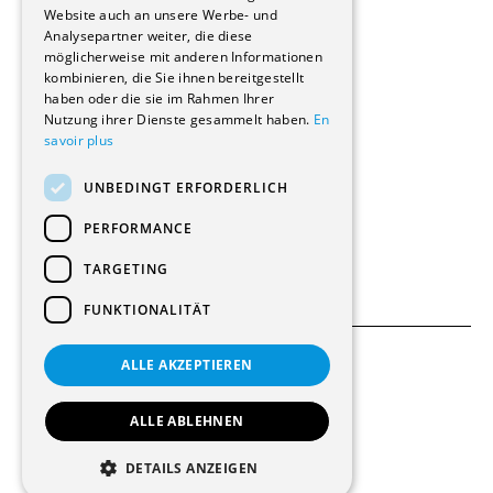
Website auch an unsere Werbe- und
Renovierungen
Analysepartner weiter, die diese
Innere Umbauten
möglicherweise mit anderen Informationen
Gastgewerbe und Tourismus
kombinieren, die Sie ihnen bereitgestellt
Verwaltungsgebäude und Geschäfte
haben oder die sie im Rahmen Ihrer
Schuleinrichtungen
Nutzung ihrer Dienste gesammelt haben.
En
savoir plus
Medizinische Einrichtungen
Villen
UNBEDINGT ERFORDERLICH
Kultur - Sport - Freizeit
Industrie - Handwerk
PERFORMANCE
Transport und Parkplätze
Diverse Bauten
TARGETING
FUNKTIONALITÄT
ALLE AKZEPTIEREN
Allgemeine Bedingungen
Einstellungen für Cookies
ALLE ABLEHNEN
© 2026 Alle Rechte vorbehalten
DETAILS ANZEIGEN