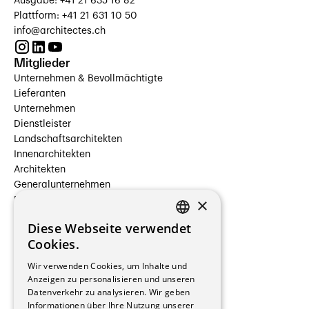
Ausgabe: +41 21 635 16 82
Plattform: +41 21 631 10 50
info@architectes.ch
Mitglieder
Unternehmen & Bevollmächtigte
Lieferanten
Unternehmen
Dienstleister
Landschaftsarchitekten
Innenarchitekten
Architekten
Generalunternehmen
×
Beauftragte Unternehmen
Installateure
Diese Webseite verwendet
Hersteller/Lieferanten
FRENCH
Cookies.
Bauherrschaften
GERMAN
Immobilienverwaltungsgesellschaften
Wir verwenden Cookies, um Inhalte und
Stockwerkeigentum
Anzeigen zu personalisieren und unseren
Reportagen
Datenverkehr zu analysieren. Wir geben
Informationen über Ihre Nutzung unserer
Wohnungen