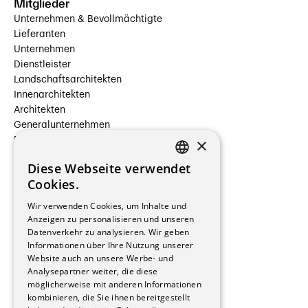
Mitglieder
Unternehmen & Bevollmächtigte
Lieferanten
Unternehmen
Dienstleister
Landschaftsarchitekten
Innenarchitekten
Architekten
Generalunternehmen
×
Beauftragte Unternehmen
Installateure
Diese Webseite verwendet
Hersteller/Lieferanten
FRENCH
Cookies.
Bauherrschaften
GERMAN
Immobilienverwaltungsgesellschaften
Wir verwenden Cookies, um Inhalte und
Stockwerkeigentum
Anzeigen zu personalisieren und unseren
Reportagen
Datenverkehr zu analysieren. Wir geben
Informationen über Ihre Nutzung unserer
Wohnungen
Website auch an unsere Werbe- und
Renovierungen
Analysepartner weiter, die diese
Innere Umbauten
möglicherweise mit anderen Informationen
Gastgewerbe und Tourismus
kombinieren, die Sie ihnen bereitgestellt
Verwaltungsgebäude und Geschäfte