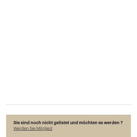
Veröffentlicht am
7.12.2018
587
Ansichten
Sie sind noch nicht gelistet und möchten es werden ?
Werden Sie Mitglied