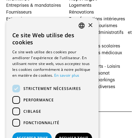
Entreprises & mandataires
Logements
Fournisseurs
Rénovations
Entreprises
Transformations intérieures
×
Prestataires de services
Hôtelleries et tourismes
Architectes paysagistes
Bâtiments administratifs et
Ce site Web utilise des
FRENCH
Architectes d'intérieur
commerces
cookies
Architectes
Établissements scolaires
GERMAN
Ce site web utilise des cookies pour
Entreprises générales
Établissements médicaux
améliorer l'expérience de l'utilisateur. En
Ingénieurs et mandataires
Villas
utilisant notre site web, vous acceptez tous
Installateurs
Cultures - Sports - Loisirs
les cookies conformément à notre politique
Fabricants / Fournisseurs
Industrie - Artisanat
en matière de cookies.
En savoir plus
Maître d’Ouvrage
Transports et parkings
Régies immobilières
Constructions diverses
STRICTEMENT NÉCESSAIRES
Gestion PPE
PERFORMANCE
CIBLAGE
FONCTIONNALITÉ
CGU et Politique de confidentialités
Paramètres des cookies