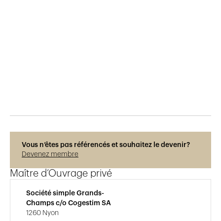
Publié le
7.12.2018
587
vues
Vous n’êtes pas référencés et souhaitez le devenir?
Devenez membre
Maître d’Ouvrage privé
Société simple Grands-
Champs c/o Cogestim SA
1260 Nyon