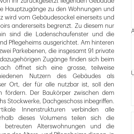
r von ihr zurückgesetzt liegenden Gebäude
s die Hauptzugänge zu den Wohnungen und
tz wird vom Gebäudesockel einerseits und
oirs andererseits begrenzt. Zu diesem nur
A
hin sind die Ladenschaufenster und die
und Pflegeheims ausgerichtet. Am hinteren
zwei Parkebenen, die insgesamt 91 private
e dazugehörigen Zugänge finden sich beim
 öffnet sich eine grosse, teilweise
chiedenen Nutzern des Gebäudes als
r Ort, der für alle nutzbar ist, soll den
n fördern. Der Baukörper zwischen dem
hs Stockwerke, Dachgeschoss inbegriffen.
ikale Innenstrukturen verbinden alle
halb dieses Volumens teilen sich die
e betreuten Alterswohnungen und die