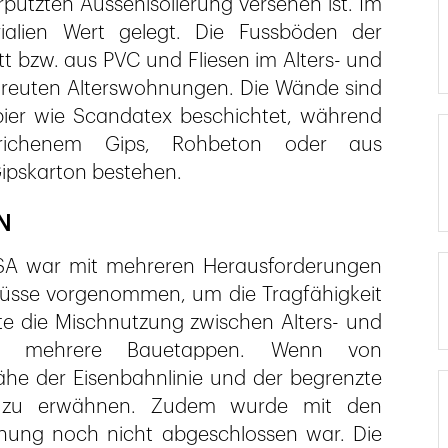
utzten Aussenisolierung versehen ist. Im
alien Wert gelegt. Die Fussböden der
bzw. aus PVC und Fliesen im Alters- und
etreuten Alterswohnungen. Die Wände sind
pier wie Scandatex beschichtet, während
richenem Gips, Rohbeton oder aus
ipskarton bestehen.
N
SA war mit mehreren Herausforderungen
hlüsse vorgenommen, um die Tragfähigkeit
te die Mischnutzung zwischen Alters- und
en mehrere Bauetappen. Wenn von
ähe der Eisenbahnlinie und der begrenzte
 zu erwähnen. Zudem wurde mit den
nung noch nicht abgeschlossen war. Die