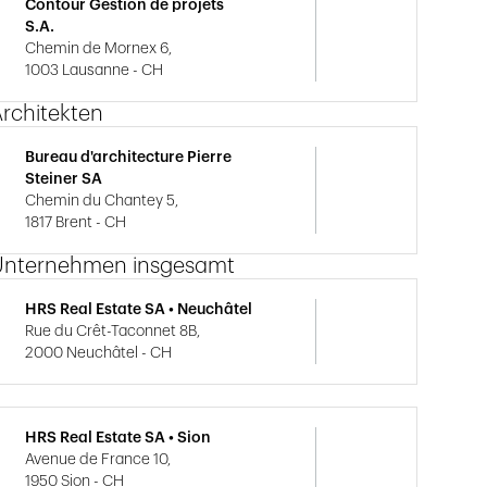
Contour Gestion de projets
S.A.
Chemin de Mornex 6,
1003 Lausanne - CH
rchitekten
Bureau d'architecture Pierre
Steiner SA
Chemin du Chantey 5,
1817 Brent - CH
Unternehmen insgesamt
HRS Real Estate SA • Neuchâtel
Rue du Crêt-Taconnet 8B,
2000 Neuchâtel - CH
HRS Real Estate SA • Sion
Avenue de France 10,
1950 Sion - CH