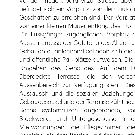
Vor dem neuen, parallel zur Strasse, abe
befindet sich ein Vorplatz, von dem au
Geschäften zu erreichen sind. Der Vorpla
von einer kleinen Mauer entlang des Trott
für Fussgänger zugänglichen Vorplatz 
Aussenterrasse der Cafeteria des Alters- 
Gebäudeteil anlehnend befinden sich die 
und öffentliche Parkplätze aufweisen. Di
Umgehen des Gebäudes. Auf dem Dach
überdeckte Terrasse, die den vers
Aussenbereich zur Verfügung steht. Diese
Austausch und die sozialen Beziehunge
Gebäudesockel und der Terrasse zählt sec
Sechs systematisch angeordnete, vert
Stockwerke und Untergeschosse. Inner
Mietwohnungen, die Pflegezimmer, di