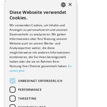
×
Beauftragte Unternehmen
Installateure
Diese Webseite verwendet
Hersteller/Lieferanten
FRENCH
Cookies.
Bauherrschaften
GERMAN
Immobilienverwaltungsgesellschaften
Wir verwenden Cookies, um Inhalte und
Stockwerkeigentum
Anzeigen zu personalisieren und unseren
Reportagen
Datenverkehr zu analysieren. Wir geben
Informationen über Ihre Nutzung unserer
Wohnungen
Website auch an unsere Werbe- und
Renovierungen
Analysepartner weiter, die diese
Innere Umbauten
möglicherweise mit anderen Informationen
Gastgewerbe und Tourismus
kombinieren, die Sie ihnen bereitgestellt
Verwaltungsgebäude und Geschäfte
haben oder die sie im Rahmen Ihrer
Schuleinrichtungen
Nutzung ihrer Dienste gesammelt haben.
En
savoir plus
Medizinische Einrichtungen
Villen
UNBEDINGT ERFORDERLICH
Kultur - Sport - Freizeit
Industrie - Handwerk
PERFORMANCE
Transport und Parkplätze
Diverse Bauten
TARGETING