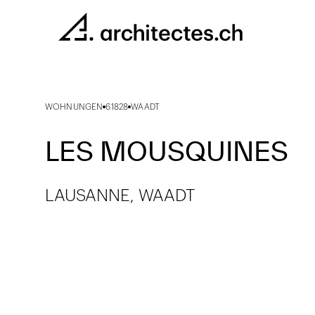
WOHNUNGEN
61828
WAADT
LES MOUSQUINES
LAUSANNE, WAADT