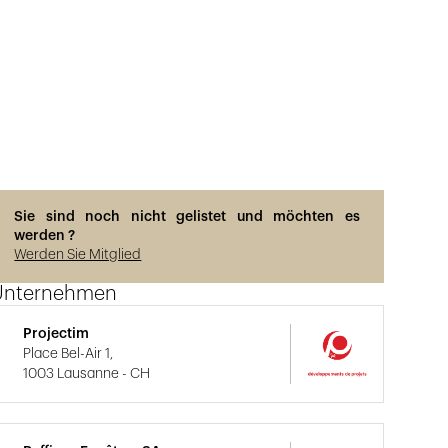
Sie sind noch nicht gelistet und möchten es
werden ?
Werden Sie Mitglied
Unternehmen
Projectim
Place Bel-Air 1,
1003 Lausanne - CH