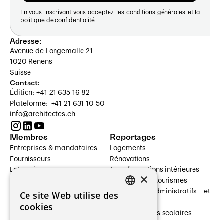
En vous inscrivant vous acceptez les
conditions générales
et la
politique de confidentialité
Adresse:
Avenue de Longemalle 21
1020 Renens
Suisse
Contact:
Édition: +41 21 635 16 82
Plateforme: +41 21 631 10 50
info@architectes.ch
Membres
Reportages
Entreprises & mandataires
Logements
Fournisseurs
Rénovations
Entreprises
Transformations intérieures
×
Prestataires de services
Hôtelleries et tourismes
Architectes paysagistes
Bâtiments administratifs et
Ce site Web utilise des
FRENCH
Architectes d'intérieur
commerces
cookies
Architectes
Établissements scolaires
GERMAN