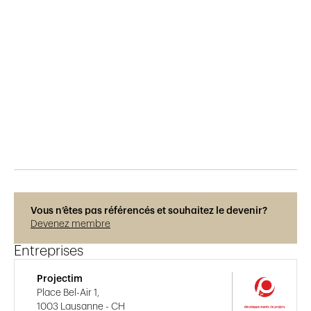
Publié le
15.5.2018
923
vues
Vous n’êtes pas référencés et souhaitez le devenir?
Devenez membre
Entreprises
Projectim
Place Bel-Air 1,
1003 Lausanne - CH