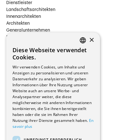
Dienstleister
Landschaftsarchitekten
Innenarchitekten
Architekten
Generalunternehmen
×
Beauftragte Unternehmen
Installateure
Diese Webseite verwendet
Hersteller/Lieferanten
FRENCH
Cookies.
Bauherrschaften
GERMAN
Immobilienverwaltungsgesellschaften
Wir verwenden Cookies, um Inhalte und
Stockwerkeigentum
Anzeigen zu personalisieren und unseren
Reportagen
Datenverkehr zu analysieren. Wir geben
Informationen über Ihre Nutzung unserer
Wohnungen
Website auch an unsere Werbe- und
Renovierungen
Analysepartner weiter, die diese
Innere Umbauten
möglicherweise mit anderen Informationen
Gastgewerbe und Tourismus
kombinieren, die Sie ihnen bereitgestellt
Verwaltungsgebäude und Geschäfte
haben oder die sie im Rahmen Ihrer
Schuleinrichtungen
Nutzung ihrer Dienste gesammelt haben.
En
savoir plus
Medizinische Einrichtungen
Villen
UNBEDINGT ERFORDERLICH