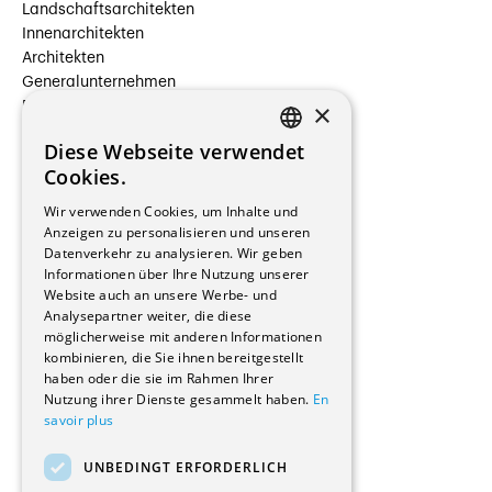
Landschaftsarchitekten
Innenarchitekten
Architekten
Generalunternehmen
×
Beauftragte Unternehmen
Installateure
Diese Webseite verwendet
Hersteller/Lieferanten
FRENCH
Cookies.
Bauherrschaften
GERMAN
Immobilienverwaltungsgesellschaften
Wir verwenden Cookies, um Inhalte und
Stockwerkeigentum
Anzeigen zu personalisieren und unseren
Reportagen
Datenverkehr zu analysieren. Wir geben
Informationen über Ihre Nutzung unserer
Wohnungen
Website auch an unsere Werbe- und
Renovierungen
Analysepartner weiter, die diese
Innere Umbauten
möglicherweise mit anderen Informationen
Gastgewerbe und Tourismus
kombinieren, die Sie ihnen bereitgestellt
Verwaltungsgebäude und Geschäfte
haben oder die sie im Rahmen Ihrer
Schuleinrichtungen
Nutzung ihrer Dienste gesammelt haben.
En
savoir plus
Medizinische Einrichtungen
Villen
UNBEDINGT ERFORDERLICH
Kultur - Sport - Freizeit