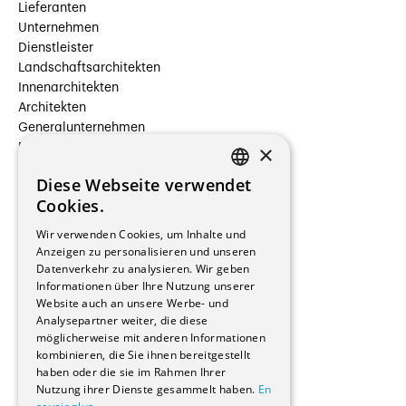
Lieferanten
Unternehmen
Dienstleister
Landschaftsarchitekten
Innenarchitekten
Architekten
Generalunternehmen
×
Beauftragte Unternehmen
Installateure
Diese Webseite verwendet
Hersteller/Lieferanten
FRENCH
Cookies.
Bauherrschaften
GERMAN
Immobilienverwaltungsgesellschaften
Wir verwenden Cookies, um Inhalte und
Stockwerkeigentum
Anzeigen zu personalisieren und unseren
Reportagen
Datenverkehr zu analysieren. Wir geben
Informationen über Ihre Nutzung unserer
Wohnungen
Website auch an unsere Werbe- und
Renovierungen
Analysepartner weiter, die diese
Innere Umbauten
möglicherweise mit anderen Informationen
Gastgewerbe und Tourismus
kombinieren, die Sie ihnen bereitgestellt
Verwaltungsgebäude und Geschäfte
haben oder die sie im Rahmen Ihrer
Schuleinrichtungen
Nutzung ihrer Dienste gesammelt haben.
En