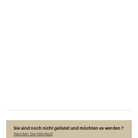
Veröffentlicht am
29.5.2015
563
Ansichten
Sie sind noch nicht gelistet und möchten es werden ?
Werden Sie Mitglied