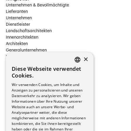
Unternehmen & Bevollmächtigte
Lieferanten
Unternehmen
Dienstleister
Landschaftsarchitekten
Innenarchitekten
Architekten
Generalunternehmen
×
Beauftragte Unternehmen
Installateure
Diese Webseite verwendet
Hersteller/Lieferanten
FRENCH
Cookies.
Bauherrschaften
GERMAN
Immobilienverwaltungsgesellschaften
Wir verwenden Cookies, um Inhalte und
Stockwerkeigentum
Anzeigen zu personalisieren und unseren
Reportagen
Datenverkehr zu analysieren. Wir geben
Informationen über Ihre Nutzung unserer
Wohnungen
Website auch an unsere Werbe- und
Renovierungen
Analysepartner weiter, die diese
Innere Umbauten
möglicherweise mit anderen Informationen
Gastgewerbe und Tourismus
kombinieren, die Sie ihnen bereitgestellt
Verwaltungsgebäude und Geschäfte
haben oder die sie im Rahmen Ihrer