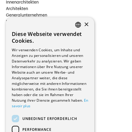
Innenarchitekten
Architekten
Generalunternehmen
×
Beauftragte Unternehmen
Installateure
Diese Webseite verwendet
Hersteller/Lieferanten
FRENCH
Cookies.
Bauherrschaften
GERMAN
Immobilienverwaltungsgesellschaften
Wir verwenden Cookies, um Inhalte und
Stockwerkeigentum
Anzeigen zu personalisieren und unseren
Reportagen
Datenverkehr zu analysieren. Wir geben
Informationen über Ihre Nutzung unserer
Wohnungen
Website auch an unsere Werbe- und
Renovierungen
Analysepartner weiter, die diese
Innere Umbauten
möglicherweise mit anderen Informationen
Gastgewerbe und Tourismus
kombinieren, die Sie ihnen bereitgestellt
Verwaltungsgebäude und Geschäfte
haben oder die sie im Rahmen Ihrer
Schuleinrichtungen
Nutzung ihrer Dienste gesammelt haben.
En
savoir plus
Medizinische Einrichtungen
Villen
UNBEDINGT ERFORDERLICH
Kultur - Sport - Freizeit
Industrie - Handwerk
PERFORMANCE