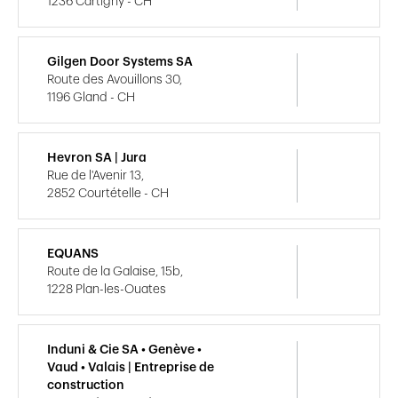
1236 Cartigny - CH
Gilgen Door Systems SA
Route des Avouillons 30,
1196 Gland - CH
Hevron SA | Jura
Rue de l'Avenir 13,
2852 Courtételle - CH
EQUANS
Route de la Galaise, 15b,
1228 Plan-les-Ouates
Induni & Cie SA • Genève •
Vaud • Valais | Entreprise de
construction