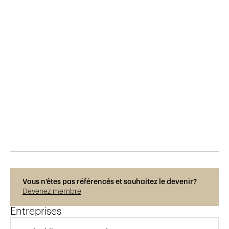
Publié le
30.3.2019
637
vues
Vous n’êtes pas référencés et souhaitez le devenir?
Devenez membre
Entreprises