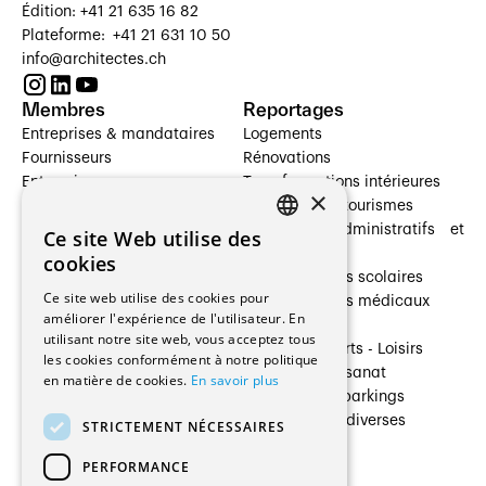
Édition: +41 21 635 16 82
Plateforme: +41 21 631 10 50
info@architectes.ch
Membres
Reportages
Entreprises & mandataires
Logements
Fournisseurs
Rénovations
Entreprises
Transformations intérieures
×
Prestataires de services
Hôtelleries et tourismes
Architectes paysagistes
Bâtiments administratifs et
Ce site Web utilise des
FRENCH
Architectes d'intérieur
commerces
cookies
Architectes
Établissements scolaires
GERMAN
Ce site web utilise des cookies pour
Entreprises générales
Établissements médicaux
améliorer l'expérience de l'utilisateur. En
Ingénieurs et mandataires
Villas
utilisant notre site web, vous acceptez tous
Installateurs
Cultures - Sports - Loisirs
les cookies conformément à notre politique
Fabricants / Fournisseurs
Industrie - Artisanat
en matière de cookies.
En savoir plus
Maître d’Ouvrage
Transports et parkings
Régies immobilières
Constructions diverses
STRICTEMENT NÉCESSAIRES
Gestion PPE
PERFORMANCE