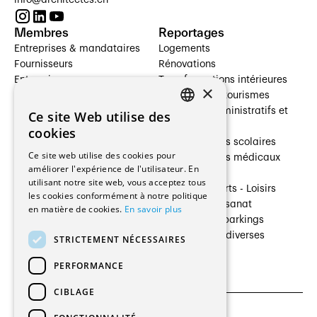
info@architectes.ch
Membres
Reportages
Entreprises & mandataires
Logements
Fournisseurs
Rénovations
Entreprises
Transformations intérieures
×
Prestataires de services
Hôtelleries et tourismes
Architectes paysagistes
Bâtiments administratifs et
Ce site Web utilise des
FRENCH
Architectes d'intérieur
commerces
cookies
Architectes
Établissements scolaires
GERMAN
Ce site web utilise des cookies pour
Entreprises générales
Établissements médicaux
améliorer l'expérience de l'utilisateur. En
Ingénieurs et mandataires
Villas
utilisant notre site web, vous acceptez tous
Installateurs
Cultures - Sports - Loisirs
les cookies conformément à notre politique
Fabricants / Fournisseurs
Industrie - Artisanat
en matière de cookies.
En savoir plus
Maître d’Ouvrage
Transports et parkings
Régies immobilières
Constructions diverses
STRICTEMENT NÉCESSAIRES
Gestion PPE
PERFORMANCE
CIBLAGE