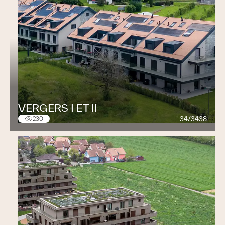
VERGERS I ET II
34/3438
230