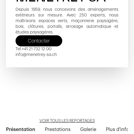
Depuis 1959, nous concevons des aménagements
extérieurs sur mesure. Avec 250 experts, nous
maîtrisons espaces verts, maçonnerie paysagère,
bois, clôtures, portails, arrosage automatique et
études paysagères.
Contacter
Tel.
+41 21 732 12 00
info@menetrey-sa.ch
Philo
Bassenges
Chemin du Crêt 10-12
Crêt-des-Pierres 12 et 14
Baumettes 72-84
Ouvrir reportage
Ouvrir reportage
Ouvrir reportage
Ouvrir reportage
Ouvrir reportage
VOIR TOUS LES REPORTAGES
Présentation
Prestations
Galerie
Plus d'infor