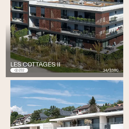
LES COTTAGES II
34/3380
232