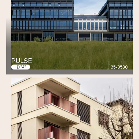
PULSE
35/3530
242