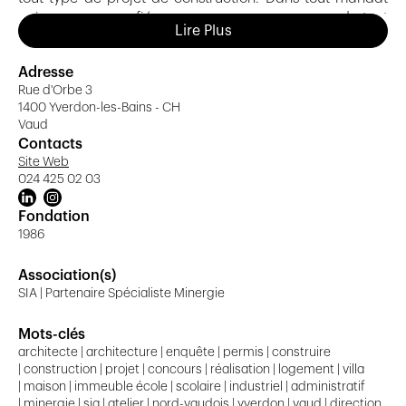
qui nous sera confié, nous pouvons vous assurer de tout
Lire Plus
mettre en œuvre pour que notre collaboration vous
satisfasse.
Adresse
Rue d'Orbe 3
1400 Yverdon-les-Bains - CH
Vaud
Contacts
Site Web
024 425 02 03
Fondation
1986
Association(s)
SIA | Partenaire Spécialiste Minergie
Mots-clés
architecte | architecture | enquête | permis | construire
| construction | projet | concours | réalisation | logement | villa
| maison | immeuble école | scolaire | industriel | administratif
| minergie | sia | atelier | nord-vaudois | yverdon | vaud | direction