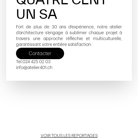
UN SA
Fort de plus de 30 ans d'expérience, notre atelier
d'architecture s'engage à sublimer chaque projet à
travers une approche réfléchie et multiculturelle,
garantissant votre entière satisfaction.
Contacter
Tel.
024 425 02 03
info@atelier401.ch
Collège Léon-Michaud
Les Jardins de Saint-Roch
Pavillon Commercial - Gare CFF
Ouvrir reportage
Ouvrir reportage
Ouvrir reportage
VOIR TOUS LES REPORTAGES