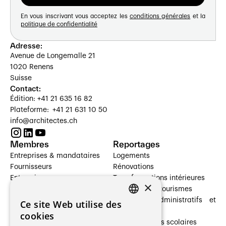
En vous inscrivant vous acceptez les
conditions générales
et la
politique de confidentialité
Adresse:
Avenue de Longemalle 21
1020 Renens
Suisse
Contact:
Édition: +41 21 635 16 82
Plateforme: +41 21 631 10 50
info@architectes.ch
Membres
Reportages
Entreprises & mandataires
Logements
Fournisseurs
Rénovations
Entreprises
Transformations intérieures
×
Prestataires de services
Hôtelleries et tourismes
Architectes paysagistes
Bâtiments administratifs et
Ce site Web utilise des
FRENCH
Architectes d'intérieur
commerces
cookies
Architectes
Établissements scolaires
GERMAN