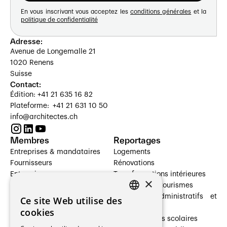
En vous inscrivant vous acceptez les
conditions générales
et la
politique de confidentialité
Adresse:
Avenue de Longemalle 21
1020 Renens
Suisse
Contact:
Édition: +41 21 635 16 82
Plateforme: +41 21 631 10 50
info@architectes.ch
Membres
Reportages
Entreprises & mandataires
Logements
Fournisseurs
Rénovations
Entreprises
Transformations intérieures
×
Prestataires de services
Hôtelleries et tourismes
Architectes paysagistes
Bâtiments administratifs et
Ce site Web utilise des
FRENCH
Architectes d'intérieur
commerces
cookies
Architectes
Établissements scolaires
GERMAN