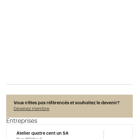
Publié le
2.4.2019
710
vues
Vous n’êtes pas référencés et souhaitez le devenir?
Devenez membre
Entreprises
Atelier quatre cent un SA