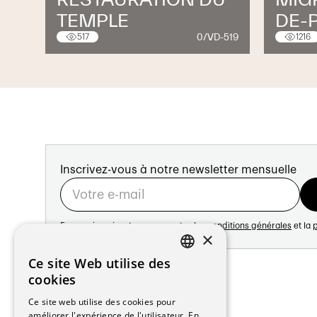
TEMPLE
DE-P
0/VD-519
517
1216
Inscrivez-vous à notre newsletter mensuelle
En vous inscrivant vous acceptez les
conditions générales
et la
p
×
Adresse:
Ce site Web utilise des
FRENCH
Avenue de Longemalle 21
cookies
1020 Renens
GERMAN
Ce site web utilise des cookies pour
Suisse
améliorer l'expérience de l'utilisateur. En
Contact: