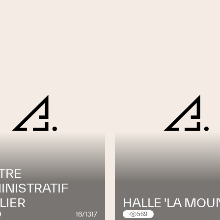
ravaux
u (moins d'odeurs)
t échantillons
ologiques et respectueuses de l'environnement
TRE
INISTRATIF
LIER
HALLE 'LA MOU
16/1317
569