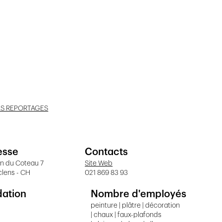
ES REPORTAGES
esse
Contacts
n du Coteau 7
Site Web
clens - CH
021 869 83 93
dation
Nombre d'employés
peinture | plâtre | décoration
| chaux | faux-plafonds