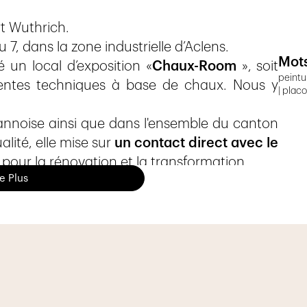
ert Wuthrich.
7, dans la zone industrielle d’Aclens.
Mots
un local d’exposition «
Chaux-Room
», soit
peintu
rentes techniques à base de chaux. Nous y
| placo
usannoise ainsi que dans l'ensemble du canton
lité, elle mise sur
un contact direct avec le
r pour la rénovation et la transformation.
re Plus