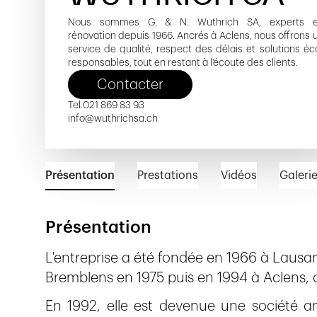
Nous sommes G. & N. Wuthrich SA, experts 
rénovation depuis 1966. Ancrés à Aclens, nous offrons 
service de qualité, respect des délais et solutions éc
responsables, tout en restant à l'écoute des clients.
Contacter
Tel.
021 869 83 93
info@wuthrichsa.ch
Présentation
Prestations
Vidéos
Galeri
Présentation
L'entreprise a été fondée en 1966 à Lausan
Bremblens en 1975 puis en 1994 à Aclens, o
En 1992, elle est devenue une société 