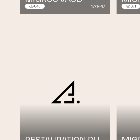
17/1447
643
871
RESTAURATION DU
MIG