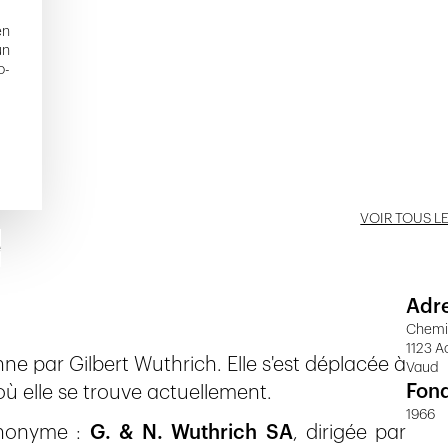
en
un
o-
VOIR TOUS L
e
Adr
Chemi
1123 A
ne par Gilbert Wuthrich. Elle s'est déplacée à
Vaud
Fon
ù elle se trouve actuellement.
1966
anonyme :
G. & N. Wuthrich SA
, dirigée par