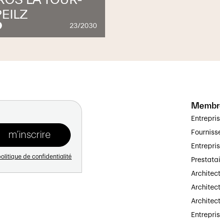
EILZ
23/2030
Membr
Entrepri
Fourniss
Entrepri
olitique de confidentialité
Prestata
Architec
Architect
Architec
Entrepri