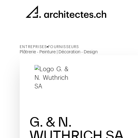
ENTREPRISES
FOURNISSEURS
Plâtrerie - Peinture | Décoration - Design
G. & N.
WUTHRICH SA