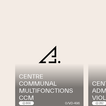
service à la clientèle
respect des délais et continuité des t
utilisation de produits diluables à l'ea
mise à disposition de documentation e
utilisation de peintures minérales, bi
utilisation de peintures à la chaux
CENTRE
COMMUNAL
CEN
MULTIFONCTIONS
ADM
CCM
VIOL
0/VD-496
866
282