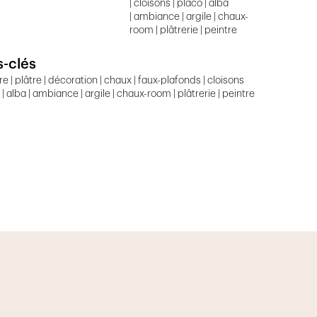
| cloisons | placo | alba
| ambiance | argile | chaux-
room | plâtrerie | peintre
-clés
re | plâtre | décoration | chaux | faux-plafonds | cloisons
 | alba | ambiance | argile | chaux-room | plâtrerie | peintre