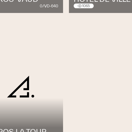
0/VD-640
1065
ROS LA TOUR-