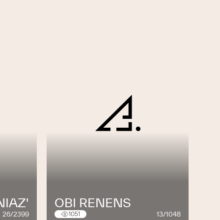
NIAZ'
OBI RENENS
26/2399
13/1048
1051