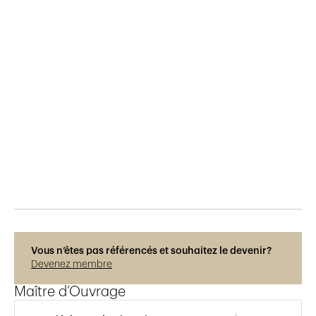
Publié le
18.11.2015
1'449
vues
Vous n’êtes pas référencés et souhaitez le devenir?
Devenez membre
Maître d’Ouvrage